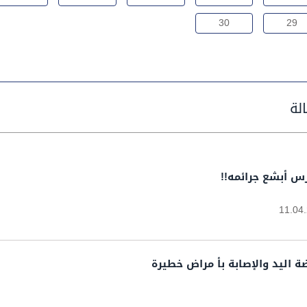
30
29
س أبشع جرائمه!!
11.04
 اليد والإصابة بأ مراض خطيرة