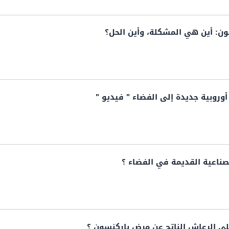
ون: أين هي المشكلة، وأين الحل؟
وروبية جديدة إلى الفضاء " فيديو "
صناعية القديمة في الفضاء ؟
ى الرعاش الناتج عن مرض باركنسون ؟