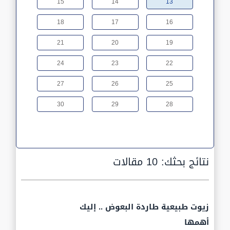
15
14
13
18
17
16
21
20
19
24
23
22
27
26
25
30
29
28
نتائج بحثك:
10 مقالات
زيوت طبيعية طاردة البعوض .. إليك
أهمها