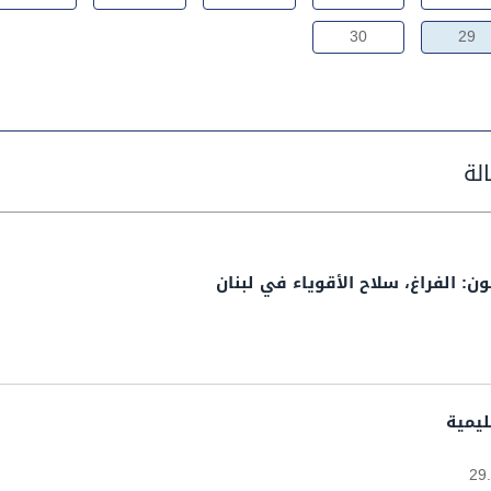
30
29
ن: الفراغ، سلاح الأقوياء في لبنان
ليمية
29