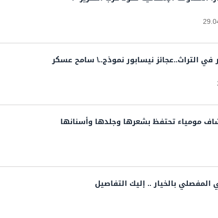
29.0
ي التراث..عجائز نيسابور نموذج..\ سامح عسكر
شاف مومياء تحتفظ بشعرها وجلدها وأسنانها
 المفصلي بالخيار .. إليك التفاصيل