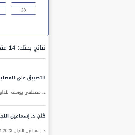
28
نتائج بحثك:
14 مقالة
التضييقُ على المصلين
د. مصطفى يوسف اللداو
كَتَبَ د. إسماعيل ال
د. إسماعيل النجار,
4.2023