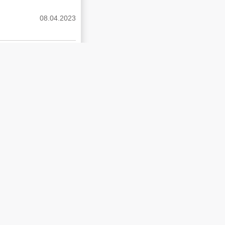
08.04.2023
فلسطين في حرب التحري
ميخائيل عوض,
8.04.2023
من نحن
شروط الاستخدام
سياسة الخصوصية