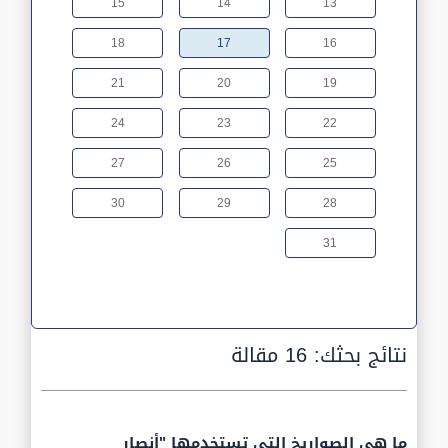
15
14
13
18
17
16
21
20
19
24
23
22
27
26
25
30
29
28
31
نتائج بحثك:
16 مقالة
ما هي الصواريخ التي تستخدمها "أنصار