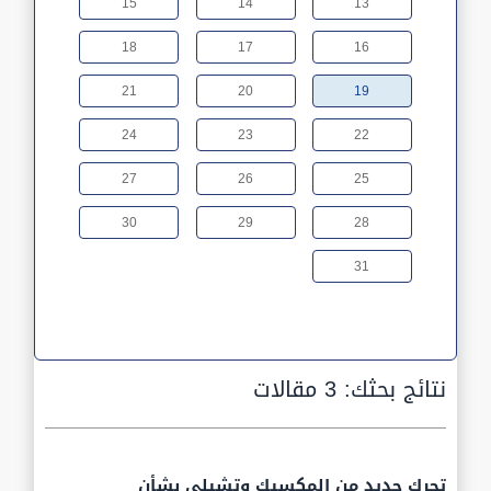
15
14
13
18
17
16
21
20
19
24
23
22
27
26
25
30
29
28
31
نتائج بحثك:
3 مقالات
تحرك جديد من المكسيك وتشيلي بشأن