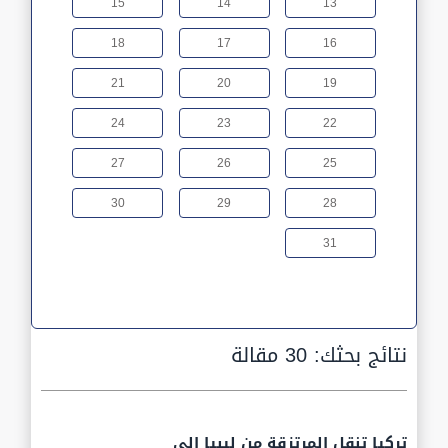
15
14
13
18
17
16
21
20
19
24
23
22
27
26
25
30
29
28
31
نتائج بحثك:
30 مقالة
تركيا تنقل المرتزقة من ليبيا الى