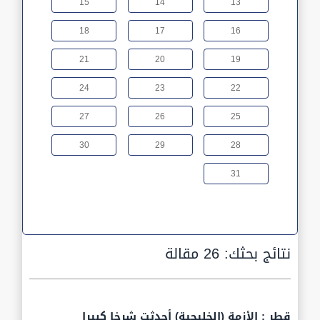
15
14
13
18
17
16
21
20
19
24
23
22
27
26
25
30
29
28
31
نتائج بحثك:
26 مقالة
قطر : الأزمة (الخليجية) أحدثت شرخا كبيرا