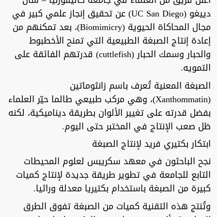
أعلن فريق من العلماء في جامعة كاليفورنيا – سان
دييغو (UC San Diego) عن تحقيق إنجاز علمي كبير في
مجال المحاكاة الحيوية (Biomimicry)، بعد تمكنهم من
إعادة إنتاج الصبغة الطبيعية التي تمنح الأخطبوط
والحبار وسمك الحبار (cuttlefish) قدرتهم الفائقة على
التمويه.
الصبغة المعنية تُعرف باسم زانثوماتين
(Xanthommatin)، وهي مركب طبيعي طالما حيّر العلماء
بفضل قدرته على تغيير الألوان بطريقة ديناميكية، لكنه
ظل صعب الإنتاج في المختبر حتى اليوم.
ابتكار بكتيري فريد لإنتاج الصبغة
نجح الباحثون في معهد سكريبس لعلوم المحيطات
التابع للجامعة في تطوير طريقة جديدة لإنتاج كميات
كبيرة من الصبغة باستخدام بكتيريا معدلة وراثيا.
وتُنتج هذه التقنية كميات من الصبغة تفوق الطرق