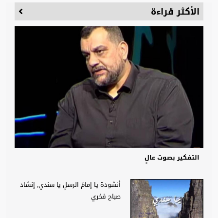
الأكثر قراءة
التفكير بصوت عالٍ
أنشودة يا إمامَ الرسلِ يا سندي, إنشاد
صباح فخري