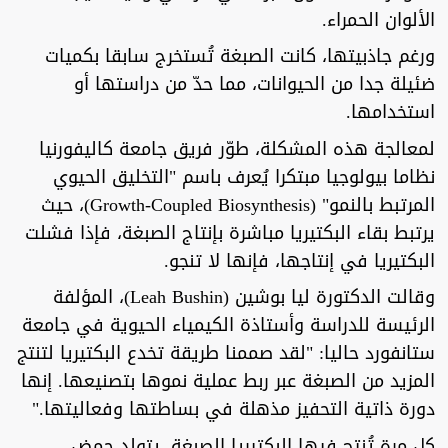
الألوان الحمراء.
ورغم جاذبيتها، كانت الصبغة تُستخرج سابقا بكميات
ضئيلة جدا من الحيوانات، مما حدّ من دراستها أو
استخدامها.
لمعالجة هذه المشكلة، طوّر فريق جامعة كاليفورنيا
نظاما بيولوجيا مبتكرا يُعرف باسم "التخليق الحيوي
المرتبط بالنمو" (Growth-Coupled Biosynthesis)، حيث
يرتبط بقاء البكتيريا مباشرة بإنتاج الصبغة، فإذا فشلت
البكتيريا في إنتاجها، فإنها لا تنجو.
وقالت الدكتورة ليا بوشين (Leah Bushin)، المؤلفة
الرئيسة للدراسة وأستاذة الكيمياء الحيوية في جامعة
ستانفورد حاليا: "لقد صممنا طريقة تخدع البكتيريا لتنتج
المزيد من الصبغة عبر ربط عملية نموها بتصنيعها. إنها
دورة ذاتية التحفيز مذهلة في بساطتها وفعاليتها."
كل مرة تُنتج فيها البكتيريا الصبغة، يتولد حمض