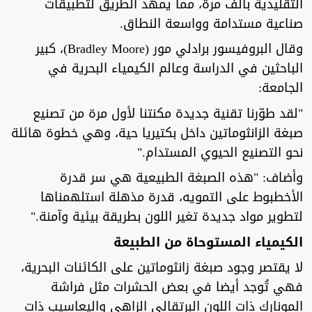
التقليدية بألف مرة، مما يمهد الطريق لتطبيقات
صناعية مستدامة وواسعة النطاق.
وقال البروفيسور برادلي مور (Bradley Moore)، كبير
الباحثين في الدراسة وعالم الكيمياء البحرية في
الجامعة:
"لقد طوّرنا تقنية جديدة مكنتنا لأول مرة من تصنيع
صبغة الزانثوماتين داخل بكتيريا حية، وهي خطوة هائلة
نحو التصنيع الحيوي المستدام."
وأضاف: "هذه الصبغة الطبيعية هي سر قدرة
الأخطبوط على التمويه، قدرة مذهلة استلهمناها
لتطوير مواد جديدة تغير اللون بطريقة بيئية وآمنة."
الكيمياء المستوحاة من الطبيعة
لا يقتصر وجود صبغة زانثوماتين على الكائنات البحرية،
فهي تُوجد أيضا في بعض الحشرات مثل فراشة
المونارك ذات اللون البرتقالي الزاهي واليعاسيب ذات