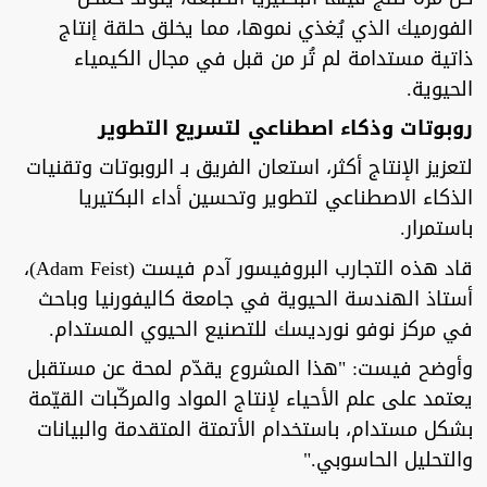
الفورميك الذي يُغذي نموها، مما يخلق حلقة إنتاج
ذاتية مستدامة لم تُر من قبل في مجال الكيمياء
الحيوية.
روبوتات وذكاء اصطناعي لتسريع التطوير
لتعزيز الإنتاج أكثر، استعان الفريق بـ الروبوتات وتقنيات
الذكاء الاصطناعي لتطوير وتحسين أداء البكتيريا
باستمرار.
قاد هذه التجارب البروفيسور آدم فيست (Adam Feist)،
أستاذ الهندسة الحيوية في جامعة كاليفورنيا وباحث
في مركز نوفو نورديسك للتصنيع الحيوي المستدام.
وأوضح فيست: "هذا المشروع يقدّم لمحة عن مستقبل
يعتمد على علم الأحياء لإنتاج المواد والمركّبات القيّمة
بشكل مستدام، باستخدام الأتمتة المتقدمة والبيانات
والتحليل الحاسوبي."