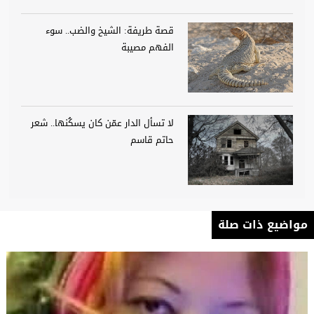
قصة طريفة: الشيخ والضب.. سوء
الفهم مصيبة
لا تسأل الدار عمّن كان يسكُنها.. شعر
حاتم قاسم
مواضيع ذات صلة