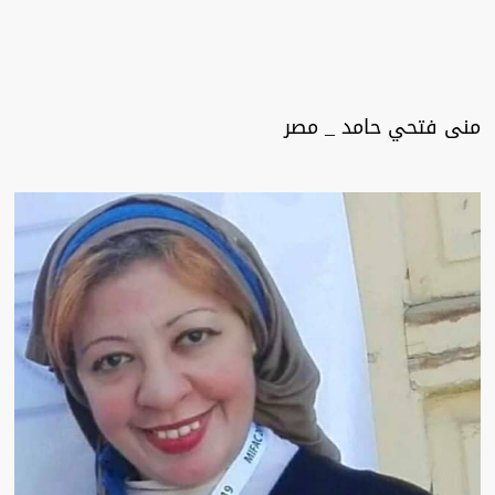
منى فتحي حامد _ مصر