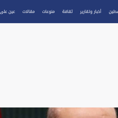
طين
أخبار وتقارير
ثقافة
منوعات
مقالات
عين علی 