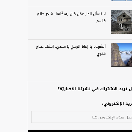
لا تسأل الدار عمّن كان يسكُنها.. شعر حاتم
قاسم
أنشودة يا إمامَ الرسلِ يا سندي, إنشاد صباح
فخري
 تريد الاشتراك في نشرتنا الاخباريّة؟
ريد الإلكتروني: