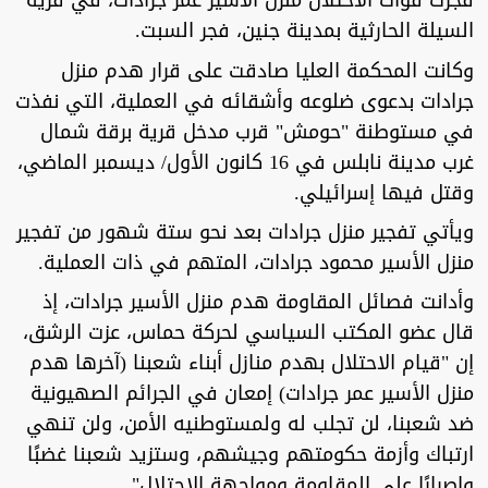
فجرت قوات الاحتلال منزل الأسير عمر جرادات، في قرية
السيلة الحارثية بمدينة جنين، فجر السبت.
وكانت المحكمة العليا صادقت على قرار هدم منزل
جرادات بدعوى ضلوعه وأشقائه في العملية، التي نفذت
في مستوطنة "حومش" قرب مدخل قرية برقة شمال
غرب مدينة نابلس في 16 كانون الأول/ ديسمبر الماضي،
وقتل فيها إسرائيلي.
ويأتي تفجير منزل جرادات بعد نحو ستة شهور من تفجير
منزل الأسير محمود جرادات، المتهم في ذات العملية.
وأدانت فصائل المقاومة هدم منزل الأسير جرادات، إذ
قال عضو المكتب السياسي لحركة حماس، عزت الرشق،
إن "قيام الاحتلال بهدم منازل أبناء شعبنا (آخرها هدم
منزل الأسير عمر جرادات) إمعان في الجرائم الصهيونية
ضد شعبنا، لن تجلب له ولمستوطنيه الأمن، ولن تنهي
ارتباك وأزمة حكومتهم وجيشهم، وستزيد شعبنا غضبًا
وإصرارًا على المقاومة ومواجهة الاحتلال".