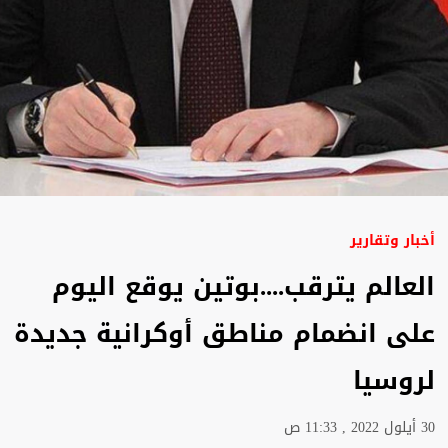
أخبار وتقارير
العالم يترقب....بوتين يوقع اليوم
على انضمام مناطق أوكرانية جديدة
لروسيا
30 أيلول 2022 , 11:33 ص