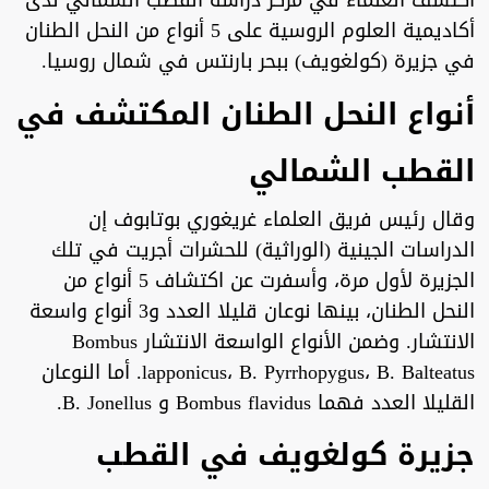
اكتشف العلماء في مركز دراسة القطب الشمالي لدى
أكاديمية العلوم الروسية على 5 أنواع من النحل الطنان
في جزيرة (كولغويف) ببحر بارنتس في شمال روسيا.
أنواع النحل الطنان المكتشف في
القطب الشمالي
وقال رئيس فريق العلماء غريغوري بوتابوف إن
الدراسات الجينية (الوراثية) للحشرات أجريت في تلك
الجزيرة لأول مرة، وأسفرت عن اكتشاف 5 أنواع من
النحل الطنان، بينها نوعان قليلا العدد و3 أنواع واسعة
الانتشار. وضمن الأنواع الواسعة الانتشار Bombus
lapponicus، B. Pyrrhopygus، B. Balteatus. أما النوعان
القليلا العدد فهما Bombus flavidus و B. Jonellus.
جزيرة كولغويف في القطب