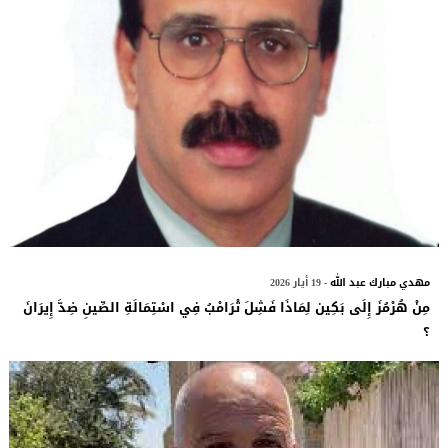
مهدي مبارك عبد الله
- 19 أيار 2026
مِنْ هُرْمُزَ إِلَى بَكِين لِمَاذَا فَشِلَ تْرَامْبُ فِي اسْتِمَالَةِ الصِّينِ ضِدَّ إِيرَانَ
؟