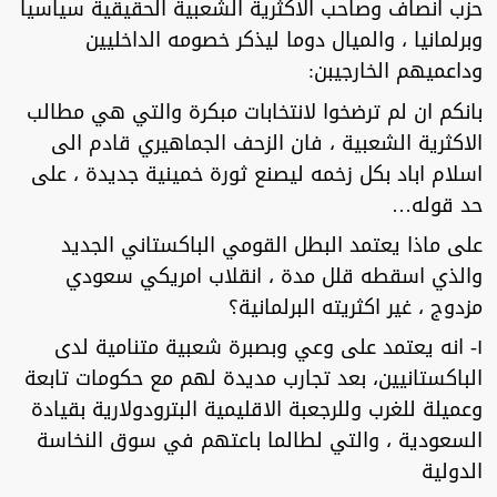
حزب انصاف وصاحب الاكثرية الشعبية الحقيقية سياسيا
وبرلمانيا ، والميال دوما ليذكر خصومه الداخليين
وداعميهم الخارجيبن:
بانكم ان لم ترضخوا لانتخابات مبكرة والتي هي مطالب
الاكثرية الشعبية ، فان الزحف الجماهيري قادم الى
اسلام اباد بكل زخمه ليصنع ثورة خمينية جديدة ، على
حد قوله…
على ماذا يعتمد البطل القومي الباكستاني الجديد
والذي اسقطه قلل مدة ، انقلاب امريكي سعودي
مزدوج ، غير اكثريته البرلمانية؟
١- انه يعتمد على وعي وبصبرة شعبية متنامية لدى
الباكستانيين، بعد تجارب مديدة لهم مع حكومات تابعة
وعميلة للغرب وللرجعبة الاقليمية البترودولارية بقيادة
السعودية ، والتي لطالما باعتهم في سوق النخاسة
الدولية