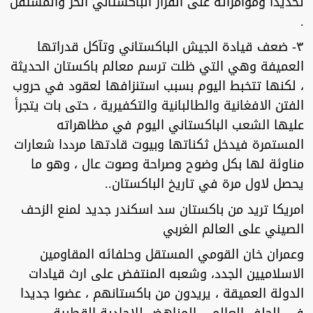
تحديدا ومؤامراته على القرار الباكستاني الخر والمستقل
.
٣- ضعف قيادة الجيش الباكستاني وتآكل قدراتها
العميفة وهي التي ظلت ترسم معالم باكستان الحديثة
، لكنها تتخبط اليوم بسبب استنزافها لعقود في حروب
الفتن الافغانية والطالبانية والتكفيرية ، حتى بات يتجرأ
عليها الشعب الباكستاني اليوم في مظاهراته
المستمرة فيدخل ثكناتها وبيوت قادتها مرددا شعارات
مناوئة لها بكل وضوح وصراحة وصوت عال ، وهو ما
يحصل لاول مرة في تاريخ الباكستان..
امريكا تريد من باكستان سد اسكندر جديد لمنع الزحف
الصيني على العالم الغربي
وعمران خان القومي المستقل وحلفائه المقاومين
الاسلاميين الجدد، وشعبه المنتفض على ارث قيادات
الدولة العميقة ، يريدون من باكستانهم ، عضوا جديدا