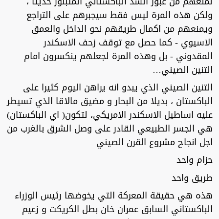
لمنعهم من عبور السد الباكستاني المتبلور حديثا ،
ولكن هذه المرة ليس فقط سيجبرهم على التراجع
ويمنعهم من اكمال طريقهم نحو الداخل والعمق
الاسيوي - كما حصل مع توقف زحف الاسكندر
المقدوني - بل وهذه المرة لجعلهم ينكسرون امام
التنين الصيني…
التنين الصيني الذي يبدو انه يراهن اليوم كثيرا على
الباكستان ، بديلا من البحار و مضيق مالاقا الذي تسيطر
عليه اساطيل الاسكندر الامريكي، لتكون( اي الباكستان)
هي الجسر الطبيعي القادر على وصل الشرق بالغرب من
اجل انجاح مشروع القرن الصيني
حزام واحد
طريق واحد
هذه هي حقيقة المعركة التي يخوضها رئيس الوزراء
الباكستاني السابق عمران خان بطل الكريكت و زعيم