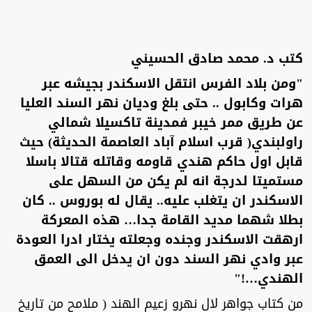
كتب د. محمد صادق الحسيني
"ومن بلاد الفرس انتقل الاسكندر بجيشه عبر
هرات وكابول .. حتى بلغ وديان نهر السند العليا
عن طريق ممر خيبر فمدينة تاكسيلا شمالي
راولبندي( قرب اسلام آباد العاصمة الحديثة) حيث
قابل اول حاكم هندي قاومه وقاتله قتالا باسلا
مستميتا لدرجة انه لم يكن من السهل على
الاسكندر ان يتغلب عليه.. يقال له بوروس .. كان
بطلا شهما مديد القامة جدا… هذه المعركة
ارهقت الاسكندر وجنده وجعلته يختار ادرا العودة
عبر وادي نهر السند دون ان يدخل الى العمق
الهندي…!"
من كتاب جواهر لال نهرو زعيم الهند ( ملامح من تاريخ