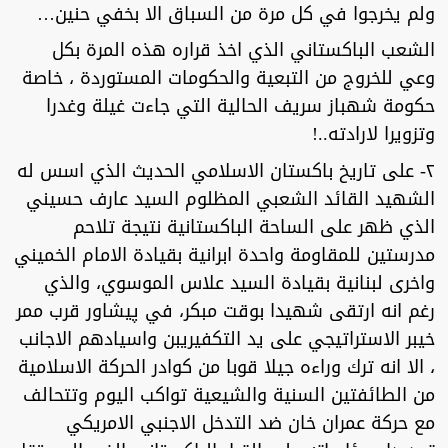
ولم يخرجوا في كل مرة من السباق الا بخفي حنين…
الشعب الباكستاني الذي اخذ قراره هذه المرة بكل
وعي للخروج من التبعية والحكومات المستوردة ، خاصة
حكومة شهباز سريف الحالية التي جاءت غيلة وغدرا
وتزويرا لارادته..!
٢- على تاريخ باكستان الاسلامي الحديث الذي اسس له
الشهيد القائد الشعبي المظلوم السيد عارف حسيني
الذي ظهر على الساحة الباكستانية نتيجة تلاحم
مدرستين للمقاومة واحدة ابرانية بقيادة الامام الخميني
واخرى لبنانية بقيادة السيد علاس الموسوي، والذي
رغم انه ارتقى شهيدا بوقت مبكر، في پيشاور قرب ممر
خيبر الاستراتيجي على يد التكفيريبن واسيادهم الاجانب
، الا انه ترك وراءه جيلا قوبا من كوادر الحركة الاسلامية
من الطائفتين السنية والشيعية تواكب اليوم وتتحالف
مع حركة عمران خان ضد التدخل الاجنبي الامريكي