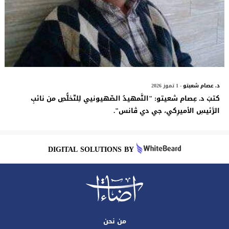
د. عصام شعيتو
- 1 تموز 2026
كتبَ د. عِصام شعيتو: "التَّمهيدُ الصِّهيونيي لِلتّخلُّصِ من نائبِ
الرَّئيسِ الأميرِكي، جي دي ڤانس".
DIGITAL SOLUTIONS BY
من نحن