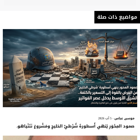
مواضيع ذات صلة
موسى عباس
- 5 آب 2026
صمود المِحْوَرِ يُنهي أُسطورةَ شُرْطيِّ الخليجِ ومَشْروعَ نَتَنْياهو.