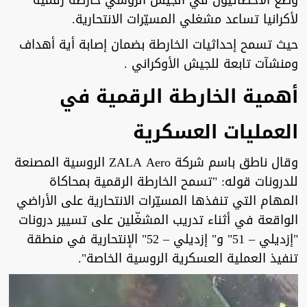
وضع الأخصائيون في الجيش الروسي خارطة رقمية
لأكرانيا تساعد مشغلي المسيّرات الانتحارية.
حيث تسمح إحداثيات الخارطة بضمان إصابة أية أهداف
ومنشآت تابعة للجيش الأوكراني .
أهمية الخارطة الرقمية في
العمليات العسكرية
وقال ناطق باسم شركة ZALA Aero الروسية المصنعة
للدرونات قوله: "تسمح الخارطة الرقمية بمحاكاة
المهام التي تنفذها المسيّرات الانتحارية على الأراضي
الواقعة في أثناء تدريب المشغّلين على تسيير درونات
"إزديلي – 51" و" إزديلي – 52" الإنتحارية في منطقة
تنفيذ العملية العسكرية الروسية الخاصة".