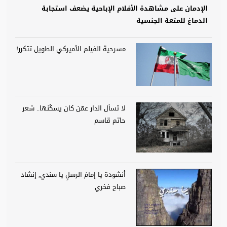
الإدمان على مشاهدة الأفلام الإباحية يضعف استجابة
الدماغ للمتعة الجنسية
مسرحية الفيلم الأميركي الطويل تتكرر!
لا تسأل الدار عمّن كان يسكُنها.. شعر
حاتم قاسم
أنشودة يا إمامَ الرسلِ يا سندي, إنشاد
صباح فخري