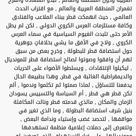
العربية ودول المنطقة والعالم , تبدو السعادة والفرح
تغمران المنطقة العربية والعالم , مع اقتراب الحدث
العالمي , حيث انهمكت قطر ببناء الملاعب والفنادق
وكافة مستلزمات العرس الكروي الدولي , لكن لم يطل
الأمر حتى تلبدت الغيوم السياسية في سماء العرس
الكروي , ولاح في الأفق ما يشي بخلافاتٍ جوهرية
حول استضافة قطر للبطولة , وخرج بعض من سبق
لهم أن وافقوا وصوتوا لصالح استضافة قطر للمونديال
, ليكيلوا الإنتقادات , ويسلطوا الأضواء على الحريات
والديمقراطية الغائبة في قطر, وهذا بطبيعة الحال
يدفعنا للتساؤل , لماذا صمتوا ثم تكلموا وندموا , ألم
تكن قطر هي قطر , أم السياسة والتسييس يسودان
الزمان والمكان , مالذي قدمته قطر ونالت المكافئة
بنيل شرف استضافة البطولة , وما الذي تغير في
مواقفها , لتحصد غضب وإستياء وندامة البعض ,
وتتعرض إلى حملات إعلامية منظمة تستهدفها