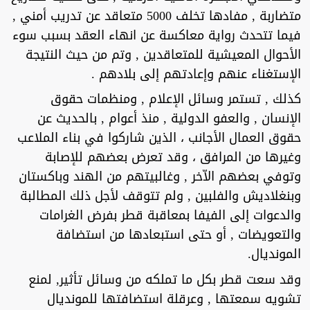
متضاربة , مفادها تخلف 5000 متعاقد عن تدريب أمني ,
فيما تتحدث رواية معاكسة عن انهاء العقد بسبب سوء
الأحوال المعيشية للمتعاقدين , وتم من حيث النتيجة
الإستغناء عنهم وإعادتهم إلى بلادهم .
كذلك , تستمر وسائل الإعلام , ومنظمات حقوق
الإنسان , والعفو الدولية , منذ أعوام , بالحديث عن
حقوق العمال الأجانب ، الذين شاركوا في بناء الملاعب
وغيرها من المرافق ، وقد تعرض بعضهم للإصابة
وتوفي بعضهم الاّخر , وغالبيتهم من الهند وباكستان
وبنغلاديش والفلبين , ولم تتوقف لأجل ذلك المطالبة
والدعوات إلى الفيفا بمعاقبة قطر بفرض الغرامات
والتعويضات , أو حتى استبعادها من استضافة
المونديال.
وقد سعت قطر بكل ما تملكه من وسائل تأثير, لمنع
تشويه سمعتها , وعرقلة استضافتها للمونديال