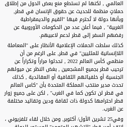
العالمي , لكنها لم تستطع منع بعض الدول من إطلاق
حملاتٍ منظمة للحديث عن حقوق الإنسان في قطر,
وبأنها دولة لا تُحترم فيها "القيم والديمقراطية
الغربية" , فيما أعلن عدد من الحكومات الأوروبية عن
رفضهم السفر إلى قطر لدعم لاعبيهم.
كذلك سلطت الحملات الإعلامية الأنظار على "المعاملة
اللاإنسانية للمثليين" في قطر, على الرغم من أن
منظمي كأس العالم 2022 , تحدثوا مراراً وتكراراً عن
ترحيب قطر بجميع المشجعين , بغض النظر عن ميولهم
الجنسية أو خلفياتهم الثقافية أو العقائدية , كذلك
تحدث مدير منتخب المملكة المتحدة بأن "كاس العالم
في قطر لن تكون كما في الغرب" , لكن على جميع زوار
قطر احترامها كدولة ذات ثقافة ودين وتقاليد مختلفة
عن الغرب.
وفي25 تشرين الأول/ أكتوبر, ومن خلال لقاء تلفزيوني ،