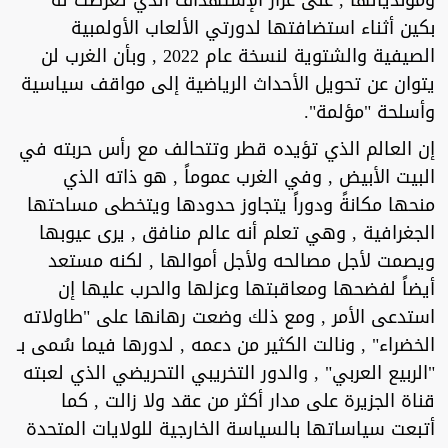
ومونديالها , على غرار الإستهداف الذي تعرضت له
بكين أثناء استضافتها لدورتي الألعاب الأولمبية
الصيفية والشتوية لنسخة عام 2022 , وبأن الغرب لن
يتوان عن تحويل الأحداث الرياضية إلى مواقف سياسية
وأسلحة "مؤلمة".
إن العالم الذي تؤيده قطر وتتحالف مع رأس حربته في
البيت الأبيض , وفي الغرب عموماً , هو ذاته الذي
منحها مكانةً ودوراً يتجاوز حدودها ويتخطى مساحتها
الجغرافية , وهي تعلم أنه عالم منافق , يرى عيوبها
ويصمت لأجل مصالحه ولأجل أموالها , لكنه مستعد
أيضاً لفضحها ومعاقبتها وعزلها والحرب عليها إن
استدعى الأمر , ومع ذلك وضعت رهانها على "طاولاته
الخضراء" , ونالت الكثير من دعمه , لدورها فيما سُمى بـ
"الربيع العربي" , والدور التخريبي التحريضي الذي لعبته
قناة الجزيرة على مدار أكثر من عقد ولا زالت , كما
أتبعت سياساتها بالسياسة الخارجية للولايات المتحدة