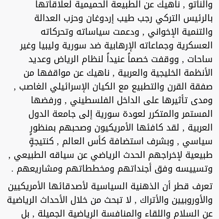
والناتو , ناهيك عن الطبيعة الحميمية لعلاقاتها
بالرئيس التركي رجب طيب إردوغان وحزب العدالة
والتنمية الإخواني , ودعمت سياساته وتحركاته
العسكرية وجماعاته الإرهابية ضد سورية وليبيا وغير
ساحات , ووقفت خصماً عنيداً لنظام الرياض وعديد
الأنظمة الخليجية والعربية , ناهيك عن مواقفها من
صفقة القرن والتطبيع مع الكيان الإسرائيلي الغاصب ,
ومدى تأثيرها على الداخل الفلسطيني , ورفضها
المستمر والمتكرر لعودة سورية إلى جامعة الدول
العربية , لقد كافئها الأمريكيون وصحبهم بمنظورٍ
سياسي , وبشرف استضافة كأس العالم , كنتيجةٍ
طبيعية لإخراجهم الحدث الرياضي عن سياقه الطبيعي ,
وتسييسه وفق أجنداتهم ومخططاتهم ومشاريعهم .
تعرف قطر أن الذهنية السياسية لأصدقائها الأمريكيين
والأوروبيين والأتراك , لا تبحث من خلال الأحداث الرياضية
عن السلام واللقاء والمنافسة الرياضية الجميلة , بل