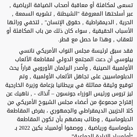
تسعى لمكافئة أو معاقبة أصحاب الضيافة الرياضية ,
عبر أسلحتها المعروفة "الشيطنة , تشويه السمعة ,
الحرية , الديمقراطية , حقوق الإنسان" , لتخفي ورائها
الأسباب الحقيقية , سواء كان ذلك من باب المكافئة أو
للعقاب , وهذا ما حصل مع قطر.
فقد سبق لرئيسة مجلس النواب الأمريكي نانسي
بيلوسي أن دعت المجتمع الدولي لمقاطعة الألعاب
الأولمبية الصينية , وأصدر البرلمان الأوروبي قراراً يحث
الدبلوماسيين على تجاهل الألعاب الأولمبية , وتم
توقيع وثيقة مماثلة في بريطانيا بزعامة وزيرة الخارجية
ليز تروس ورئيس الوزراء جونسون – اّنذاك - , ناهيك عن
إقتراح مجموعةٍ من أعضاء مجلس الشيوخ الأمريكي من
كلا الحزبين الديمقراطي والجمهوري ، بفرض المقاطعة
الدبلوماسية , وطالب بعضهم بأن تكون المقاطعة
دبلوماسية ورياضية , ووصفوا أولمبياد بكين 2022 بـ
“أولمبياد الإبادة الجماعية”.