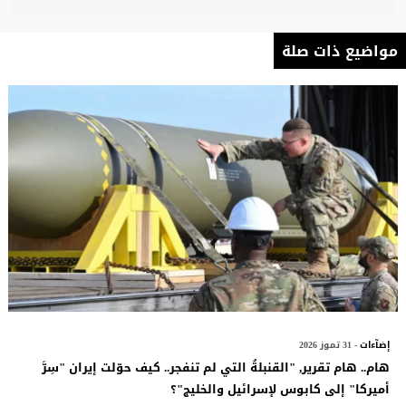
مواضيع ذات صلة
إضآءات
- 31 تموز 2026
هام.. هام تقرير, "القنبلةُ التي لم تنفجر.. كيف حوّلت إيران "سِرَّ
أميركا" إلى كابوس لإسرائيل والخليج"؟