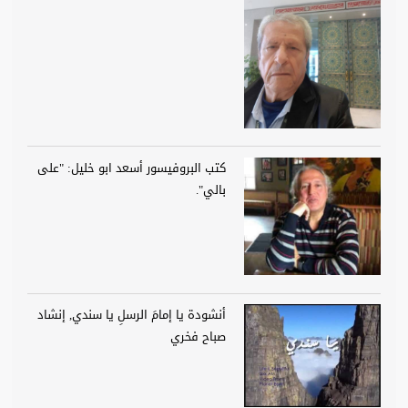
كتب البروفيسور أسعد ابو خليل: "على
بالي".
أنشودة يا إمامَ الرسلِ يا سندي, إنشاد
صباح فخري