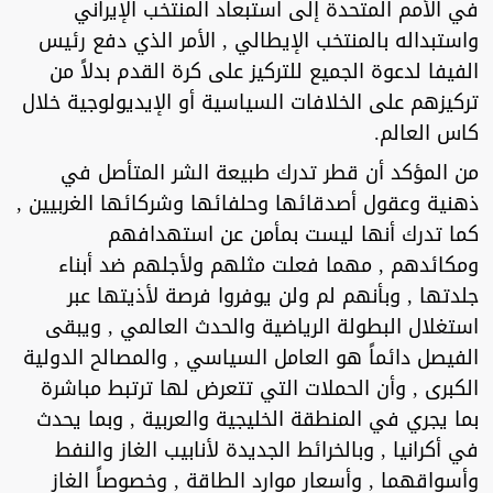
في الأمم المتحدة إلى استبعاد المنتخب الإيراني
واستبداله بالمنتخب الإيطالي , الأمر الذي دفع رئيس
الفيفا لدعوة الجميع للتركيز على كرة القدم بدلاً من
تركيزهم على الخلافات السياسية أو الإيديولوجية خلال
كاس العالم.
من المؤكد أن قطر تدرك طبيعة الشر المتأصل في
ذهنية وعقول أصدقائها وحلفائها وشركائها الغربيين ,
كما تدرك أنها ليست بمأمن عن استهدافهم
ومكائدهم , مهما فعلت مثلهم ولأجلهم ضد أبناء
جلدتها , وبأنهم لم ولن يوفروا فرصة لأذيتها عبر
استغلال البطولة الرياضية والحدث العالمي , ويبقى
الفيصل دائماً هو العامل السياسي , والمصالح الدولية
الكبرى , وأن الحملات التي تتعرض لها ترتبط مباشرة
بما يجري في المنطقة الخليجية والعربية , وبما يحدث
في أكرانيا , وبالخرائط الجديدة لأنابيب الغاز والنفط
وأسواقهما , وأسعار موارد الطاقة , وخصوصاً الغاز