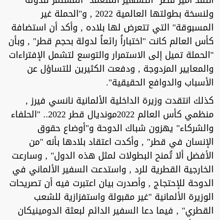
انتقد أمير قطر "التشهير المتعمد" المستمر للدولة
ولنسخة بطولتها العالمية 2022 , و"الحملة غير
المسبوقة" التي تتعرض لها بلاده , وأكد أن استضافة
كأس العالم كانت "اختباراً رائعاً لدولة بحجم قطر" , وبأن
"الحملة تميل إلى الاستمرار والتوسع لتشمل الإفتراءات
والمعايير المزدوجة , ودفعت الكثيرين للتساؤل عن
الأسباب والدوافع الحقيقية".
كذلك انتقدت وزيرة الداخلية الألمانية نانسي فيرز ,
منظمي كأس العالم 2022مونديال قطر 2022.. "الحلفاء
والشركاء" يهزون شباك الدوحة و"أوضاع حقوق
الإنسان في قطر" , وأكدت اعتقاد بلادها بأنه "من
الأفضل ألا تُمنح البطولات لمثل هذه الدول" , وسارعت
الخارجية القطرية للرد , واستدعت السفير الألماني في
الدوحة للإحتجاج , وأصدرت بيان اعتبرت فيه أن تصريحات
الوزيرة الألمانية "غير مقبولة واستفزازية للشعب
القطري" , فيما دعا السفير الدائم لبعثة الدومينيكان