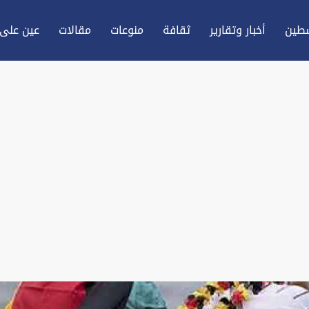
طين
أخبار وتقارير
ثقافة
منوعات
مقالات
عين علی 