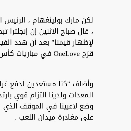
لكن مارك بولينغهام ، الرئيس ال
، قال صباح الاثنين إن إنجلترا ت
لإظهار قيمنا" بعد أن هدد الفي
قزح OneLove في مباريات كأس العالم.
وأضاف "كنا مستعدين لدفع غرام
المعدات ولدينا التزام قوي بارتد
وضع لاعبينا في الموقف الذي ق
على مغادرة ميدان اللعب .