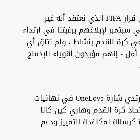
وبين "نشعر بالإحباط الشديد من قرار FIFA الذي نعتقد أنه غير
ق - لقد كتبنا إلى FIFA في سبتمبر لإبلاغهم برغبتنا في ارتداء
الاندماج في كرة القدم بنشاط ، ولم نتلق أي
ة أمل - إنهم مؤيدون أقوياء للإدماج
وتم التأكيد على أن إنجلترا لن ترتدي شارة OneLove في نهائيات
حاد كرة القدم وهاري كين كانا
 كرسالة لمكافحة التمييز ودعم