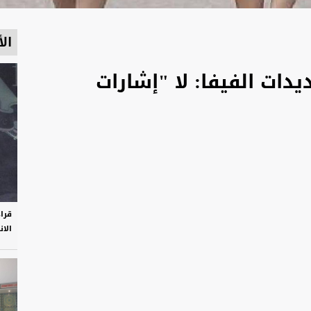
الأ
يدات الفيفا: لا "إشارات
قرا
الان