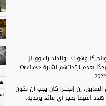
وبلجيكا وهولندا والدنمارك وويلز
وسويسرا، اليوم الإثنين، بيانًا موحدًا بعدم ارتدائهم لشارة OneLove
هل
السابق، إن إنجلترا كان يجب أن تكون
الب
ن هدد الفيفا بحجز أي قائد يرتديه.