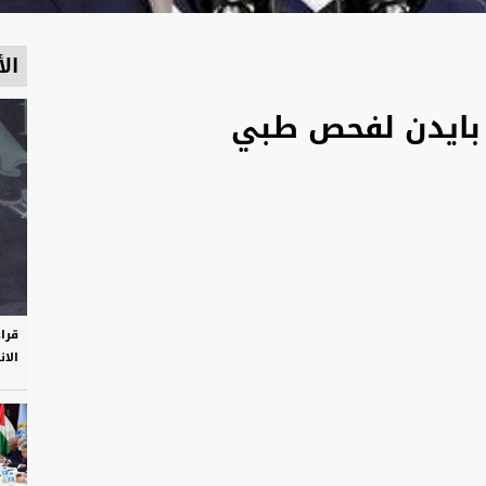
الأ
 بايدن لفحص طبي
قرا
الان