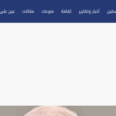
طين
أخبار وتقارير
ثقافة
منوعات
مقالات
عين علی 