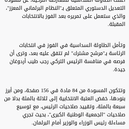
أعلنت الطاولة السداسية للمعارضة التركية، عن مسودة
التعديل الدستوري المتعلق بـ"النظام البرلماني المعزز"،
والذي ستعمل على تمريره بعد الفوز بالانتخابات
المقبلة.
وتأمل الطاولة السداسية في الفوز في انتخابات
الرئاسة بـ"مرشح مشترك" لم تتفق عليه بعد، وترى أن
فرصه في منافسة الرئيس التركي رجب طيب أردوغان
جيدة.
وتتكون المسودة من 84 مادة في 156 صفحة، ومن أبرز
بنودها، خفض العتبة الانتخابية إلى ثلاثة بالمئة بدلا من
سبعة بالمئة، وتقييد صلاحيات الرئيس، مع توسيع
صلاحيات "الجمعية الوطنية الكبرى"، بحيث تجري
مساءلة رئيس الوزراء والوزير أمام البرلمان.