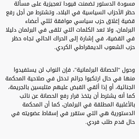
مسودة الدستور تضمنت قيودا تعجيزية على مسألة
حظر الأحزاب السياسية في البلاد، وتشترط من أجل رفع
قضية إغلاق حزب سياسي موافقة ثلثي أعضاء
البرلمان، ولا تعد الكلمات التي تلقى في البرلمان دليلا
في القضية، في إشارة إلى الحراك الحالي تجاه حظر
حزب الشعوب الديمقراطي الكردي.
وحول "الحصانة البرلمانية"، فإن النواب لن يستفيدوا
منها في حال ارتكبوا جرائم تدخل في صلاحية المحكمة
الجنائية، أو إذا ألقي القبض عليهم متلبسين بالجريمة،
كما أنه يشترط أن يتخذ قرار رفع الحصانة عن نائب
بالأغلبية المطلقة في البرلمان، كما أن المحكمة
الدستورية هي التي ستقرر في إسقاط عضويته في
حال قدم طلب فردي.