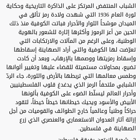
الشباب المنتفض المرتكز على الذاكرة التاريخية وحكاية
ثورة العام 1936 التي شهدت ولادة رمز تألق في
الميدان موشحاً الثوار والأحرار فباتت الكوفية منذ ذلك
الحين من أعز الرموز وأكثرها إثارة للشعور بالهوية
الوطنية، وعلى الرغم من المآلات والارتكابات التي
تعرّضت لها الكوفية والتي أراد الصهاينة إسقاطها
وإسقاط رمزيتها ووصمها بالإرهاب، وبعد أن كادت
تضيع، بمحاولات مستميتة للقضاء عليها وتغيير ألوانها
وطمس معالمها التي تربطها بالأرض والثورة، جاء الردّ
الشبابي ملتحفاً الرمز الذي يدغدغ قلوب الفلسطينيين
وأحرار العالم ليسلّط الضوء على الكوفية بألونها
الأبيض والأسود ويحيك خيطانها خيطاً خيطاً، لتقود
حراكاً وطنياً وعالمياً خارج الطوائف والقوميات من أجل
إزالة آثار العدوان الاستعماري والعنصري الذي زرع
الصهاينة في فلسطين.
2 ـ شجرة الزيتون رفيقة فلسطين