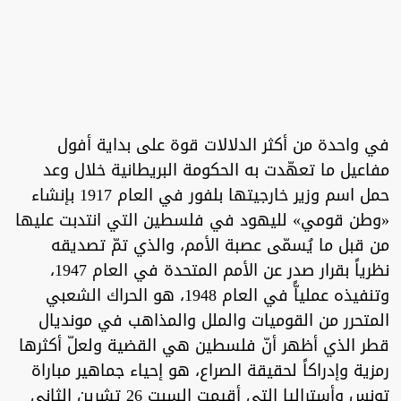
في واحدة من أكثر الدلالات قوة على بداية أفول
مفاعيل ما تعهّدت به الحكومة البريطانية خلال وعد
حمل اسم وزير خارجيتها بلفور في العام 1917 بإنشاء
«وطن قومي» لليهود في فلسطين التي انتدبت عليها
من قبل ما يُسمّى عصبة الأمم، والذي تمّ تصديقه
نظرياً بقرار صدر عن الأمم المتحدة في العام 1947،
وتنفيذه عملياًّ في العام 1948، هو الحراك الشعبي
المتحرر من القوميات والملل والمذاهب في مونديال
قطر الذي أظهر أنّ فلسطين هي القضية ولعلّ أكثرها
رمزية وإدراكاً لحقيقة الصراع، هو إحياء جماهير مباراة
تونس وأستراليا التي أقيمت السبت 26 تشرين الثاني