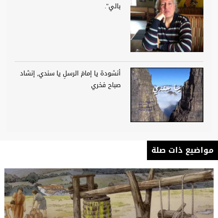
بالي".
أنشودة يا إمامَ الرسلِ يا سندي, إنشاد
صباح فخري
مواضيع ذات صلة