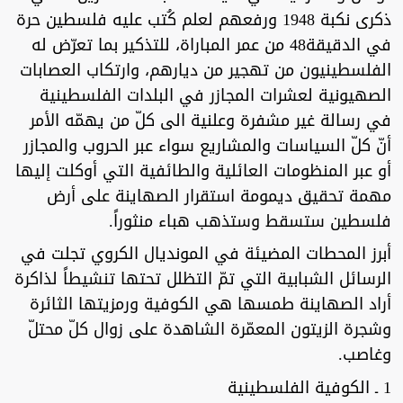
ذكرى نكبة 1948 ورفعهم لعلم كُتب عليه فلسطين حرة
في الدقيقة48 من عمر المباراة، للتذكير بما تعرّض له
الفلسطينيون من تهجير من ديارهم، وارتكاب العصابات
الصهيونية لعشرات المجازر في البلدات الفلسطينية
في رسالة غير مشفرة وعلنية الى كلّ من يهمّه الأمر
أنّ كلّ السياسات والمشاريع سواء عبر الحروب والمجازر
أو عبر المنظومات العائلية والطائفية التي أوكلت إليها
مهمة تحقيق ديمومة استقرار الصهاينة على أرض
فلسطين ستسقط وستذهب هباء منثوراً.
أبرز المحطات المضيئة في المونديال الكروي تجلت في
الرسائل الشبابية التي تمّ التظلل تحتها تنشيطاً لذاكرة
أراد الصهاينة طمسها هي الكوفية ورمزيتها الثائرة
وشجرة الزيتون المعمّرة الشاهدة على زوال كلّ محتلّ
وغاصب.
1 ـ الكوفية الفلسطينية