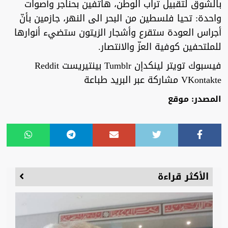
بالشوق لتقبيل تراب الوطن، هاتفين بحناجر وأصوات
واحدة: تحيا فلسطين من البحر الى النهر، جازمين بأنّ
أجراس العودة ستقرع وأشجار الزيتون ستضيء أنوارها
للملتحفين كوفية العزّ والانتصار.
فيسبوك تويتر لينكدإن ‏Tumblr بينتيريست ‏Reddit
المصدر: موقع
الأكثر قراءة