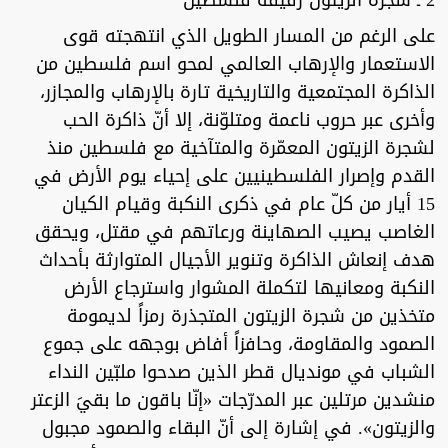
على الرغم من المسار الطويل الذي انتهجته قوى
الاستعمار والإرهاب العالمي لمحو اسم فلسطين من
الذاكرة المجتمعية والتاريخية تارة بالإرهاب والمجازر،
وأخرى عبر حروب ناعمة ومتلوّنة، إلا أنّ ذاكرة الحب
لشجرة الزيتون المعمّرة والمتآخية مع فلسطين منذ
القدم وإصرار الفلسطينيين على إحياء يوم الأرض في
15 أيار من كلّ عام في ذكرى النكبة وقيام الكيان
الغاصب يصيب الصهاينة ورعاتهم في مقتل، ويحقق
هدف إنعاش الذاكرة وتنوير الأجيال المتوارثة بأحداث
النكبة ومعانيها لتكملة المشوار واسترجاع الأرض
متخذين من شجرة الزيتون المتجذرة رمزاً لديمومة
الصمود والمقاومة، وحافزاً أفاض بوجهه على جموع
الشباب في مونديال قطر الذين صدحوا ملبّين النداء
منشدين مرتلين عبر المدرّجات «إنّا باقون ما بقيَ الزعتر
والزيتون». في إشارة إلى أنّ البقاء والصمود مجبول