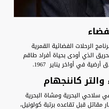
 7) استئنافا لبرنامج الرحلات الفضائية القمرية
21 شهرا من الحريق الذي أودى بحياة أفراد طاقم
والتر كاننجهام
في سلاحي البحرية ومشاة البحرية
 54 مهمة كطيار مقاتل قبل تقاعده برتبة كولونيل،