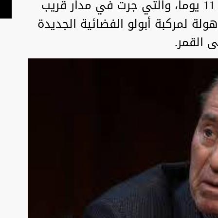
المهمة الناجحة التي استغرقت 11 يوما، والتي جرت في مدار قريب
ولة لمركبة أبولو الفضائية الجديدة
لى القمر.