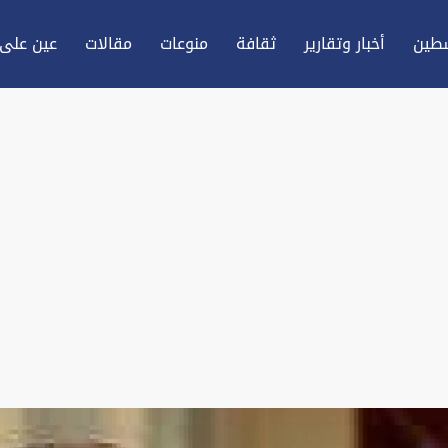
طين
أخبار وتقارير
ثقافة
منوعات
مقالات
عين علی 