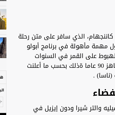
 كاننجهام، الذي سافر على متن رحلة
 عام 1968، ضمن أول مهمة مأهولة في برنامج أبولو
أمام 12 آخرين للهبوط على القمر في السنوات
اللاحقة أمس الثلاثاء عن عمر يناهز 90 عاما ةذلك بحسب ما أعلنت
(ناسا) .
هل
الب
ليه والتر شيرا ودون إيزيل في