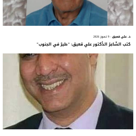
د. علي قعيق
- 9 تموز 2026
كتب الشّاعِرُ الدُّكتور علي قعيق: "طيرٌ في الجنوب"