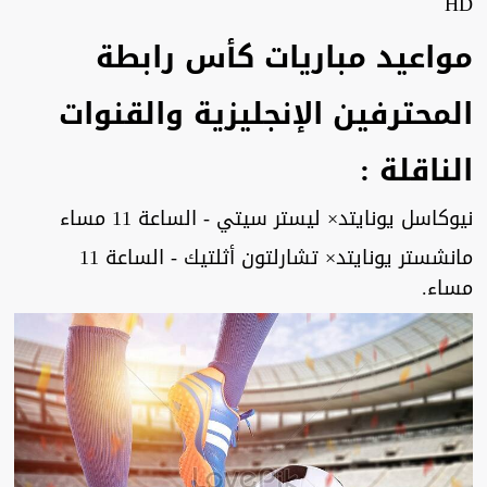
HD
مواعيد مباريات كأس رابطة
المحترفين الإنجليزية والقنوات
الناقلة :
نيوكاسل يونايتد× ليستر سيتي - الساعة 11 مساء
مانشستر يونايتد× تشارلتون أثلتيك - الساعة 11
مساء.