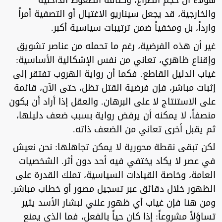
هؤلاء أن حجم الصراع، وكثافة الضغوط الداخلية
والخارجية، قد يجعل سيناريو الاغتيال أو التصفية أمراً
وارداً، بل ومخفياً ضمن ترتيبات سياسية أكبر.
غير أن هذه الفرضية، رغم ما تحمله من عناصر تشويق
وإقناع ظاهري، تعاني من نفس الإشكالية الأساسية:
غياب الدليل القاطع. فكما أن رواية الهروب تفتقر إلى
إثبات مباشر، فإن فرضية القتل تظل، حتى الآن، قائمة
على الاستنتاج لا على البرهان. والعقل إذا أراد أن يكون
منصفاً، لا يمكنه أن يرفض رواية بسبب ضعف دليلها،
ثم يقبل أخرى تعاني من الضعف ذاته.
لكن تبقى نقطة محورية لا يمكن تجاهلها: نحن نعيش
في عصر لا يكاد يختفي فيه أحد دون أثر. الشخصيات
العامة، وخاصة القيادات السياسية، تملك القدرة على
الظهور خلال دقائق عبر تسجيل مصور أو خطاب مباشر.
ومن هنا فإن غياب أي ظهور علني لبشار الأسد يثير
تساؤلاً مشروعاً: إذا كان حياً بالفعل، فما الذي يمنع