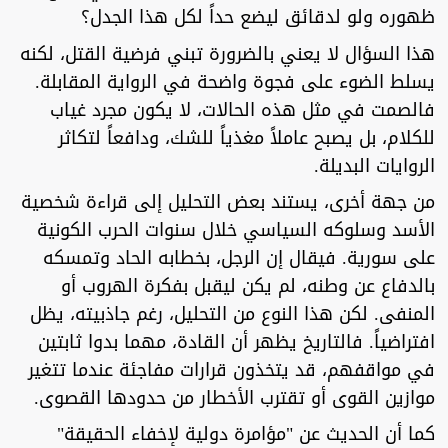
ظهوره ولو لدقائق ليضع حداً لكل هذا الجدل؟
هذا السؤال لا يعني بالضرورة تبني فرضية القتل، لكنه
يسلط الضوء على فجوة واضحة في الرواية المقابلة.
فالصمت في مثل هذه الحالات، لا يكون مجرد غياب
للكلام، بل يصبح عاملاً مغذياً للشك، ودافعاً لتكاثر
الروايات البديلة.
من جهة أخرى، يستند بعض التحليل إلى قراءة شخصية
الأسد وسلوكه السياسي خلال سنوات الحرب الكونية
على سورية. فيقال إن الرجل، بخطابه الحاد وتمسكه
بالدفاع عن وطنه، لم يكن ليقبل بفكرة الهروب أو
المنفى. لكن هذا النوع من التحليل، رغم جاذبيته، يظل
افتراضياً. فالتاريخ يظهر أن القادة، مهما بدوا ثابتين
في مواقفهم، قد يتخذون قرارات مفاجئة عندما تتغير
موازين القوى أو تقترب الأخطار من حدودها القصوى.
كما أن الحديث عن "مؤامرة دولية لإخفاء الحقيقة"