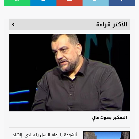
الأكثر قراءة
التفكير بصوت عالٍ
أنشودة يا إمامَ الرسلِ يا سندي, إنشاد