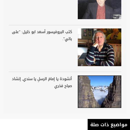
كتب البروفيسور أسعد ابو خليل: "على
بالي".
أنشودة يا إمامَ الرسلِ يا سندي, إنشاد
صباح فخري
مواضيع ذات صلة