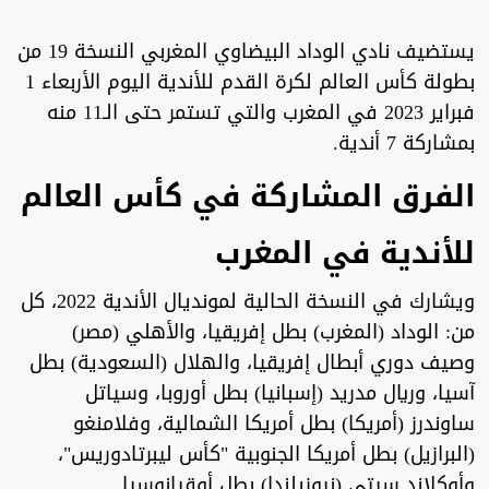
يستضيف نادي الوداد البيضاوي المغربي النسخة 19 من
بطولة كأس العالم لكرة القدم للأندية اليوم الأربعاء 1
فبراير 2023 في المغرب والتي تستمر حتى الـ11 منه
بمشاركة 7 أندية.
الفرق المشاركة في كأس العالم
للأندية في المغرب
ويشارك في النسخة الحالية لمونديال الأندية 2022، كل
من: الوداد (المغرب) بطل إفريقيا، والأهلي (مصر)
وصيف دوري أبطال إفريقيا، والهلال (السعودية) بطل
آسيا، وريال مدريد (إسبانيا) بطل أوروبا، وسياتل
ساوندرز (أمريكا) بطل أمريكا الشمالية، وفلامنغو
(البرازيل) بطل أمريكا الجنوبية "كأس ليبرتادوريس"،
وأوكلاند سيتي (نيوزيلندا) بطل أوقيانوسيا.