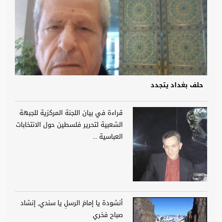
حلف بغداد يتجدد
قراءة في بيان اللجنة المركزية للجبهة
الشعبية لتحرير فلسطين حول الانتخابات
العباسية ...
أنشودة يا إمامَ الرسلِ يا سندي, إنشاد
صباح فخري