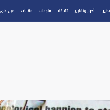
طين
أخبار وتقارير
ثقافة
منوعات
مقالات
عين علی 