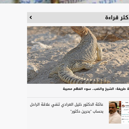
كثر قراءة
 طريفة: الشيخ والضب.. سوء الفهم مصيبة
عائلة الدكتور خليل العرادي تنفي علاقة الراحل
بحساب "بحرين دكتور"