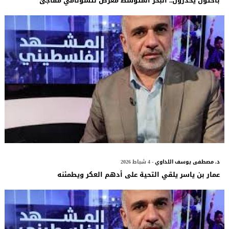
باحثون يحذرون.. البحر المتوسط معرض لتسونامي مفاجئ
د. مصطفى يوسف اللداوي
- 4 شباط 2026
عمار بن ياسر يلقي التحية على أدهم العكر ويطمئنه