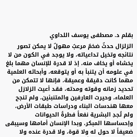
بقلم د. مصطفى يوسف اللداوي
الزلزال حدثٌ ضخمٌ مرعبٌ مهولٌ لا يمكن تصور
نتائجه وتخيل تداعياته، ولا يوجد في الكون من لا
يخشاه أو يخاف منه، إذ لا قدرة للإنسان مهما بلغ
في علومه أن يتنبأ به أو يتوقعه، وأبحاثه العلمية
مهما كانت دقيقة وعميقة، فإنها لا تتمكن من
تحديد زمانه وقوته ومدته، فقد أعيت الزلازل
العلماء، وحيرت العارفين والمتنبئين، ولم تنجح
معها هندسات البناء ودراسات طبقات الأرض،
ولم تُجدِ البشرية نفعاً فطرةُ الحيوانات
وإحساسها المبكر، وبدا الإنسان أمامها وسيبقى
ضعيفاً لا حول له ولا قوة، ولا قدرة عنده ولا