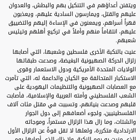
ويتفنن أعداؤهم في التنكيل بهم والبطش، والعدوان
عليهم والقتل، ويمارسون السادية عليهم، ويعذبون
قهراً أسراهم، ويمعنون في الإساءة إليهم والتضييق
عليهم، انتقاماً منهم وأملاً في تركيع أهلهم وتيئيس
شعبهم.
عنيت بالنكبة الأخرى فلسطين وشعبها، التي أصابها
زلزال الحركة الصهيونية البغيضة، وصدعت طبقاتها
الولايات المتحدة الأمريكية ودول الاستعمار وقوى
الاستكبار المتحالفة مع الكيان والداعمة له، التي تآمرت
مع العصابات الصهيونية والتنظيمات اليهودية على
الشعب الفلسطيني وأمته العربية والإسلامية، فأصابت
قلبهم وصدعت بنيانهم، وتسببت في مقتل مئات آلاف
الفلسطينيين، ولجوء أضعافهم إلى دول الجوار
والشتات، وما زال هذا الزلزال مستمراً، وموجاته
الارتدادية متكررة، ولعلها لا تقل قوةً عن الزلزال الأول
الذي منيت به يوم النكبة، ولا ذاك الذي أصابها يوم