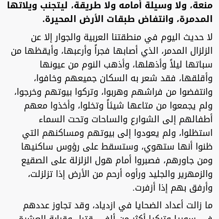
منعة، ولا وسيلة أمامه ولا طريقة، ليتجنب ويلاتها
المدمرة، وانتفاض طبقات الأرض المحيرة.
لا حديث اليوم في منطقتنا العربية والجوار إلا عن
الزلزال المدمر، الذي أصابها فجراً وأرعبها، وأيقظها من
سباتها ليلاً وأذهلها، وأذهب النوم من عيونها
وأقلقها، فقد شعر به السكان جميعهم وخافوا،
وانتفضوا من فراشهم وهربوا، وتركوا بيوتهم وخرجوا،
ولم يجمعوا من متاعها شيئاً وتخلوا، وأخذوا معهم
أطفالهم إلى الشوارع والساحات وتحت السماء
استظلوا، ولم يعودوا إلى بيوتهم ومساكنهم التي
ظنوا أنها ستهوي، وستسقط على رؤوس ساكنيها
ومن جاورهم، فصبروا أمام هول الزلزلة على الصقيع
والزمهرير والجليد ورأوه أرحم من الأرض إذا تزلزلت،
وأرفق بهم إذا أزفرت.
ما زالت أعداد الضحايا في ازدياد، وقد تجاوز عددهم