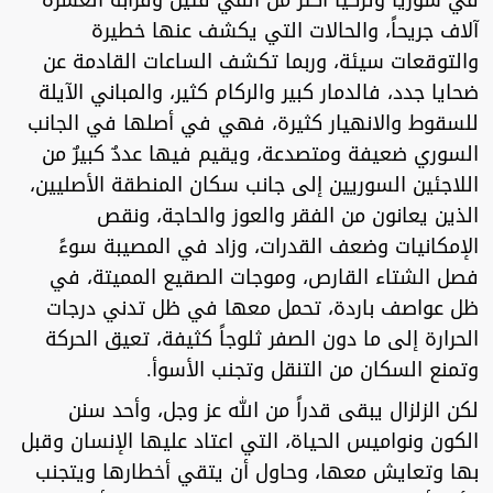
في سوريا وتركيا أكثر من ألفي قتيل وقرابة العشرة
آلاف جريحاً، والحالات التي يكشف عنها خطيرة
والتوقعات سيئة، وربما تكشف الساعات القادمة عن
ضحايا جدد، فالدمار كبير والركام كثير، والمباني الآيلة
للسقوط والانهيار كثيرة، فهي في أصلها في الجانب
السوري ضعيفة ومتصدعة، ويقيم فيها عددٌ كبيرٌ من
اللاجئين السوريين إلى جانب سكان المنطقة الأصليين،
الذين يعانون من الفقر والعوز والحاجة، ونقص
الإمكانيات وضعف القدرات، وزاد في المصيبة سوءً
فصل الشتاء القارص، وموجات الصقيع المميتة، في
ظل عواصف باردة، تحمل معها في ظل تدني درجات
الحرارة إلى ما دون الصفر ثلوجاً كثيفة، تعيق الحركة
وتمنع السكان من التنقل وتجنب الأسوأ.
لكن الزلزال يبقى قدراً من الله عز وجل، وأحد سنن
الكون ونواميس الحياة، التي اعتاد عليها الإنسان وقبل
بها وتعايش معها، وحاول أن يتقي أخطارها ويتجنب