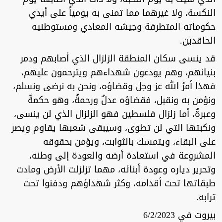
النكسة، ولا غيرهما مما تمنى به يومياً على أيدي
حكوماته المتطرفة وجيشه المعادي ومستوطنيه
الحاقدين.
قد ينسى سكان المنطقة الزلزال الذي أصابهم ودمر
بنيانهم، وهم يودعون شهداءهم ويترحمون عليهم،
فهذا أمرُ الله عز وجل وقضاؤه، ونحن به نرضى ونسلم،
ونؤمن به ونقبل، فقضاؤه عدلٌ ورحمةٌ، وهو حكمةٌ
وعبرةٌ، أما زلزال فلسطين فهو الزلزال الذي لن ينسى،
ونكبتها التي لن تطوى، وسيبقى شعبها يقاوم ويصر
على البقاء، ويتمسك بالثوابت، ويؤمن بحقوقه
المشروعة في استعادة أرضه والعودة إلى وطنه،
وتحرير دياره وعودة أبنائه، مهما تزلزلت الأرض ومادت
طبقاتها تحت أقدامه، وكثر شهداؤهم ودفنوا تحت
ترابه.
بيروت في 6/2/2023