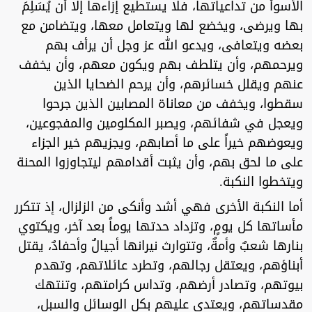
الأسوأ من تداعياتها، فلا يستطيع إزاءها إلا أن يُسَلِمَ
بها ويرضى، ويخضع لها ويتعامل معها، ويتضامن مع
بعضه ويتعافى، ويدعو الله عز وجل أن يرأف بهم
ويرحمهم، وأن يتلطف بهم ويكون معهم، وأن يخفف
عنهم ويقلل خسائرهم، وأن يرحم الضحايا الذين
سقطوا، ويخفف من معاناة المصابين الذين جرحوا
ويعجل في شفائهم، ويصبر المكلومين والمفجوعين،
ويعوضهم خيراً على ما أصابهم، ويجزيهم خير الجزاء
على ما لحق بهم، وأن يثبت أقدامهم ليتجاوزوا المحنة
ويتخطوا النكبة.
أما النكبة الأخرى فهي أشد وأنكى من الزلزال، إذ تتكرر
مأساتها كل يومٍ، وتزداد حدتها يوماً بعد آخر، ويكتوي
بنارها شعبٌ وأمةٌ، وتتوارث نيرانها أجيالٌ وأحفادٌ، يقتل
أبناؤهم، ويعتقل رجالهم، وتطرد عائلاتهم، وتهدم
بيوتهم، وتصادر أرضهم، وتداس كرامتهم، وتنتهك
مقدساتهم، ويعتدى عليهم بكل الوسائل والسبل،