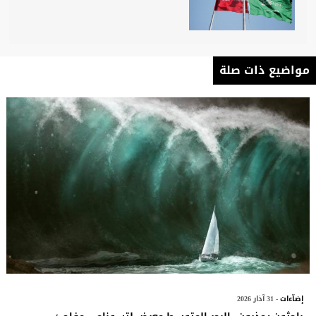
مواضيع ذات صلة
إضآءات
- 31 آذار 2026