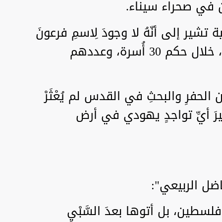
 في صحراء سيناء.
تشير إلى أنّهُ لا وجودَ لِاسمِ فرعونَ
على أيٍّ من ملوك مصرَ القديمةِ، خلال حكم 30 أُسرة، وعددهم
عي إلى أنّ 70سنةً من الحفرِ والبحثِ في القدس لم يُعْثَرْ
اطيرَ أيِّ تواجدٍ يهودي في أرض
اضل الربيعي":
لسطين، بل أتوها بعدَ السَّبْيِ