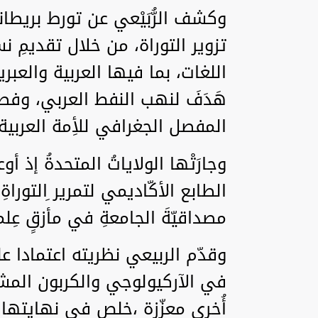
وكشف الرُّبَيْعي عن تورط بريطان
تزوير التوراة، من خلال تقديمِ
اللغات، بما فيها العربية والعبر
هَدَفَ لنهب النفط العربي، وفص
المفصل الجغرافي للأِمة العربية.
وجارَتْها الولاياتُ المتحدةُ إذ 
الطابع الأكّاديمي لتمرير ِالتور
مصداقيّةَ الجامعةِ في مأزقٍ عِلم
وقدّم الربيعي نظريته اعتمادا عل
أُخرى معزّزة ،خلص في نهايتها إ