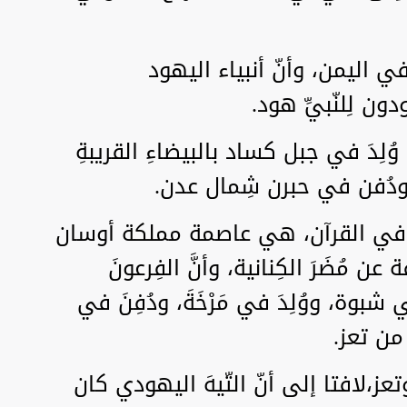
 في اليمن، وأنّ أنبياء اليهود
ن لِلنّبيِّ هود.
ُلِدَ في جبل كساد بالبيضاءِ القريبةِ
، ودُفن في حبرن شِمال عدن.
ردة في القرآن، هي عاصمة مملكة أوسان
مُضَرَ الكِنانية، وأنَّ الفِرعونَ
شبوة، ووُلِدَ في مَرْخَةَ، ودُفِنَ في
 من تعز.
ز،لافتا إلى أنّ التّيهَ اليهودي كان