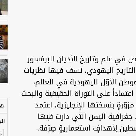
ص في علم وتاريخ الأديان البرفسور
التاريخ اليهودي، نسف فيها نظريات
موطن الأوّل لليهودية في العالم،
، اعتماداً على التوراة الحقيقية والبحث
وّرةٍ بنسختها الإنجليزية، اعتمد
هل
غرافية اليمن التي دارت فيها
الب
ين لِأهدافٍ استعماريةٍ صِرْفة.