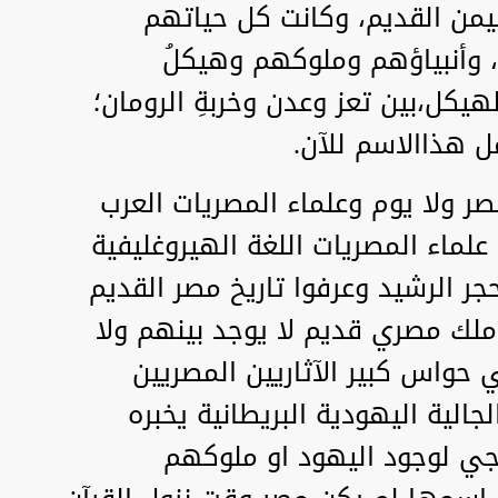
اليمن القديم، وكانت كل حياتهم
ن، وأنبياؤهم وملوكهم وهيكلُ
هيكل،بين تعز وعدن وخربةِ الرومان؛
ل هذاالاسم للآن.
صر ولا يوم وعلماء المصريات العرب
علماء المصريات اللغة الهيروغليفية
ر الرشيد وعرفوا تاريخ مصر القديم
ه 30 اسرة ملكية حاكمة 568 ملك مصري قديم لا يوجد بينهم ولا
حواس كبير الآثاريين المصريين
الية اليهودية البريطانية يخبره
لوجي لوجود اليهود او ملوكهم