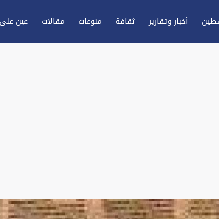
طين
أخبار وتقارير
ثقافة
منوعات
مقالات
عين علی 