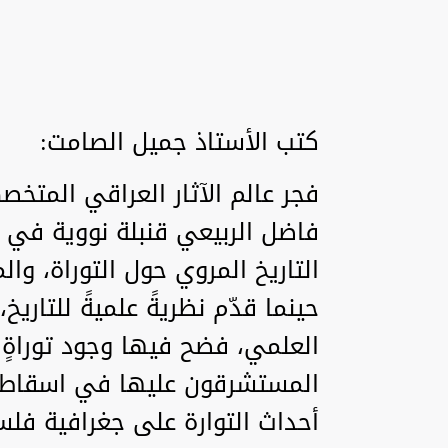
كتب الأستاذ جميل الصامت:
فجر عالم الآثار العراقي المتخص
فاضل الربيعي قنبلة نووية في 
التاريخ المروي حول التوراة، وال
حينما قدّم نظريةً علميةً للتاريخ
العلمي، فضح فيها وجود توراةٍ مز
المستشرقون عليها في اسقاط ج
أحداث التوارة على جغرافية فلسط