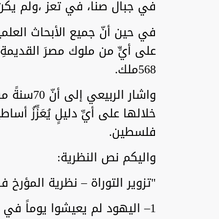
في جبال صنا، في تعز ،ولم يكن
في حين أنّ جميع الأبحاث العلمية 
568ملك.
واشار الربي
خلالها على أيِّ دليلٍ يُعَزِّزُ أس
فلسطين.
واليكم نص النظرية:
"تزوير التوراة – نظرية المؤرخ ف
1– اليهود لم يعيشوا يوماً في ف