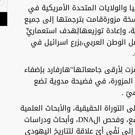
يا والولايات المتحدة الأمريكية في
 نسخة مزورةقامت بترجمتها إلى جميع
ية، وإعادة توزيعهالِهدف استعماريٍّ
ل الوطن العربي،بزرع اسرائيل في
أوعزت لِأرقى جامعاتها"هارفارد بإضفاء
اةِ المزورة، في فضيحة مدوية تضع
يّ .
ى التوراة الحقيقية، والأبحاث العلمية
في الآركيولوجي والكربون المشع، وفحص الDNA، وأبحاث ودراسات
لى نَفْي أيّ علاقة للتاريخ اليهودي