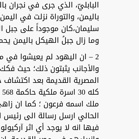
البابليّ، الذي جرى في نجران ب
باليمن، والتوراة نزلت في اليم
سليمان،كان موجوداً على جبل ال
وما زال جبلُ الهيكل باليمن يحم
2 – ان اليهود لم يعيشوا في م
والأجانب يثبتون ذلك؛ حيث فكك 
المصرية القديمة بعد اكتشاف حج
كل
ملك اسمه فرعون ؛ كما ان زاهي 
الحالي ارسل رسالة الى رئيس الج
فيها انه لا يوجد أي اثر آركيو