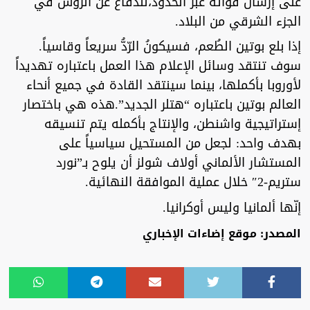
على إرسال قواته عبر الحدود،للدفاع عن الروس في
الجزء الشرقي من البلاد.
إذا بلع بوتين الطُعم، فسيكونُ الرّدُّ سريعاً وقاسياً.
سوف تنتقد وسائل الإعلام هذا العمل باعتباره تهديداً
لأوروبا بأكملها، بينما سينتقد القادة في جميع أنحاء
العالم بوتين باعتباره “هتلر الجديد”.هذه هي باختصار
إستراتيجية واشنطن، والإنتاج بأكمله يتم تنسيقه
بهدف واحد: لجعل من المستحيل سياسياً على
المستشار الألماني أولاف شولز أن يلوح بـ”نورد
ستريم-2″ خلال عملية الموافقة النهائية.
إنّها ألمانيا وليس أوكرانيا.
المصدر: موقع إضاءات الإخباري