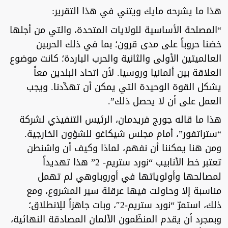
هذا ما يشرحه مايك ويتني في هذا التقرير:
“المصلحة الأساسية للولايات المتحدة، والتي من أجلها
خضنا حروباً على مدى قرون؛ بما في ذلك الحربين
العالميتين الأولى والثانية والحرب الباردة؛ كانت موضوع
العلاقة بين ألمانيا وروسيا. لأن اتحاد البلدين معاً
يشكل القوة الوحيدة التي يمكن أن تهدِّدنا. ويجب
العمل على أن لا يحصل ذلك”.
هذا ما قاله جورج فريدمان، الرئيس التنفيذي لشركة
“ستراتفور”، أمام مجلس شيكاغو للشؤون الخارجية.
ومن هنا يمكننا أن نفهم، لماذا وكيف أن واشنطن
تعتبر خط الأنابيب “نورد ستريم- 2” هذا تهديداً
لمصالحها وأولوياتها في أوروباوهي لم تهمل
مناسبة إلا وحاولت فيها عرقلة سير المشروع، ومع
ذلك، استمرّ “نورد ستريم-2″، وبات جاهزاً للِانطلاق؛
وبمجرد أن يقدم المنظّمون الألمان المصادقة النهائية،