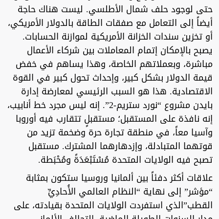
حتى لوجود حلف شمال الأطلسي. ليست هناك حاجة
أيضاً إلى التعامل مع صفقات الطاقة بالدولار الأمريكي،
أو تخزين سندات الخزانة الأمريكية لموازنة الحسابات.
يصبح بالإمكان إتمام المعاملات بين شركاء الأعمال
مباشرة، وبعملاتهم الخاصة، وهذا يساهم في خفض
قيمة الدولار بشكل كبير، وإحداث تحول كبير في القوة
الاقتصادية. هذا هو السبب الرئيسي لمعارضة إدارة
بايدن مشروع “نورد ستريم-2”. إنه ليس مجرد خط أنابيب،
إنه نافذة على المستقبل؛ مستقبلٍ تتقارب فيه أوروبا
وآسيا معاً، في منطقة تجارة حرة وضخمة تزيد من
قوتهما المتبادلة، وإزدهارهما المشترك. مستقبل
تصبح فيه الولايات المتحدة مُسْتَبْعَدَةً ومُحْبَطة.
علاقات أكثر دفئاً بين ألمانيا وروسيا ستكون بمثابة
“مؤشر” إلى نهاية “النظام العالمي الأُحادِيِّ
القطب”الذي استفردت الولايات المتحدة بقيادته، على
مدار السنوات الطويلة الماضية. التحالف الألماني-