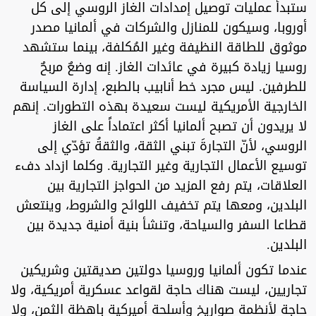
ستبدأ عمليات توصيل إمدادات الغاز الروسي إلى كل
أوروبا، وسيكون للمنازل والشركات في ألمانيا مصدر
موثوق للطاقة النظيفة وغير المُكلفة، بينما ستشهد
روسيا زيادة كبيرة في عائدات الغاز. إنه وضعٌ مربحٌ
للطرفين. ليس مجرد خط أنابيب بالطبع، إدارة السياسة
الخارجية الأمريكية ليست سعيدة بهذه التطورات. إنهم
لا يريدون أن تصبح ألمانيا أكثر اعتماداً على الغاز
الروسي، لأنّ التجارةَ تبني الثقة، والثقةُ تؤدّي إلى
توسيع الأعمال التجارية وغير التجارية. وكلما ازداد دفء
العلاقات، يتم رفع المزيد من الحواجز التجارية بين
البلدين، ومعها يتم تخفيف اللوائح والشروط، وينتعش
قطاعا السفر والسياحة، وتنشأ بنية أمنية جديدة بين
البلدين.
عندما تكون ألمانيا وروسيا دولتين صديقتين وشريكين
تجاريين، ليست هناك حاجة لقواعد عسكرية أمريكية، ولا
حاجة لأنظمة صواريخ وأسلحة أميركية باهظة الثمن، ولا