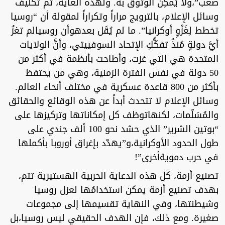
صعب”،ولا يُمكِنُ الوثوقُ به. ولهذه الغاية، تم تكليف
وسائل الإعلام، بالترويج مراراً وتكراراً لمقولة أن “روسيا
تخطط لِغَزْوِ أوكرانيا”. ما لم يُقَل بعدهوأن روسيالم تغزُ
أيَّ دولةٍ مُنذُ تفكُّكِ الإتحاد السوفييتي، وأنَّ الولايات
المتحدة هي التي غزت، وأطاحت بأنظمة في أكثر من
50 دولة في نفس الفترة الزمنية، وهي من يحتفظ
بأكثر من 800 قاعدة عسكرية في مختلف أنحاء العالم.
وسائل الإعلام لا تتحدث أبداً عن هذه الوقائع والحقائق
والمُسَلّمات، لكنهاتوظف كل إمكاناتها وتركيزها على
“بوتين الشرير” الذي حشد نحو 100 ألف جندي على
طول الحدود الأوكرانية،و”يهدّد بإغراق أوروبا بأكملها
في حرب دمويةأخرى”!
تصنيع أزمة، كل هذه الدعاية الحربية الهستيرية تتم،
بهدف تصنيع أزمة يمكن استخدامُها لعزل روسيا
وشيطنتها، وفي النهاية تقسيمها إلى مجموعات
صغيرة. ومع ذلك، فإن الهدف الحقيقي ليس روسيا،بل