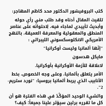
كتب البروفيسّور الدكتور محد كاظم المهاجر:
تلقيت المقال أدناه وقد طلب مني رأي حوله
وأبديتُ تأييدي لماجاء فيه، لِاحتوائه على عناصر
المنطق والمعقولية والمعرفة العميقة، بالنهج
الأمريكي الانكلوسكسوني الليبرالي :
"إنّها ألمانيا وليست أوكرانيا"
مايكل هدسون
لاعلاقة للأزمة الأوكرانية بأوكرانيا.
الأمر يتعلق بألمانيا، وعلى وجه الخصوص، بخط
الأنابيب الذي يربط ألمانيا بروسيا: "نورد ستريم-
2".
والشيءُ الوحيد المؤكَّدُ في هذه الفترة هو أن
كل ما تقرره برلين سيؤثر علينا جميعاً؛ كيف؟