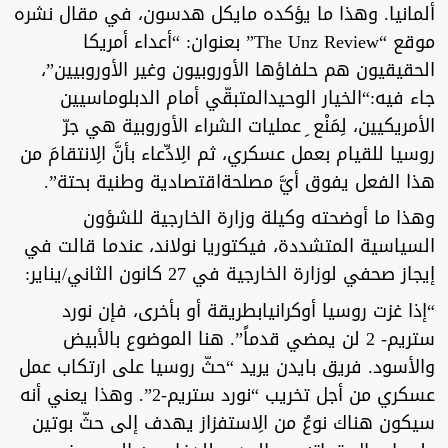
ألمانيا. وهذا ما يؤكده مايكل هدسون، في مقال نشره
موقع “The Unz Review” بعنوان: “أعداء أمريكا
الحقيقيون هم حلفاؤها الأوروبيون وغير الأوروبيين”،
جاء فيه:“الخيار الوحيدالمتبقّي أمام الدبلوماسيين
الأمريكيين، لِمَنْع ِ عمليات الشراء الأوروبية هي جرّ
روسيا للقيام بعمل عسكري، ثم الِادِّعاء بأنَّ الِانتقامَ من
هذا الفعل يفوق أيَّ مصلحةاقتصادية وطنية بحتة”.
وهذا ما أوضحته وكيلة وزارة الخارجية للشؤون
السياسية المتشددة، فيكتوريا نولاند، عندما قالت في
إيجاز صحفي لوزارة الخارجية في 27 كانون الثاني/يناير:
“إذا غزت روسيا أوكرانيابطريقة أو بأخرى، فإن نورد
ستريم- 2 لن يمضي قدماً”. هنا الموضوع بالأبيض
والأسود. فريق بايدن يريد “حثّ روسيا على ارتكاب عمل
عسكري من أجل تخريب “نورد ستريم-2”. وهذا يعني أنه
سيكون هناك نوعٌ من الِاستفزاز يهدف إلى حثّ بوتين