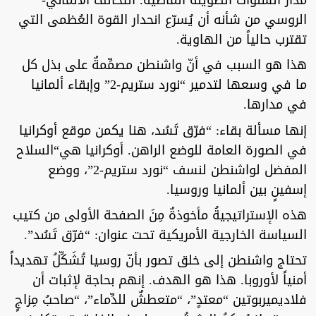
الروسي من شأنه أن يُسرّع انحدار القوة العُظمى التي
تقترب حالياً من الهاوية.
هذا هو السبب في أنّ واشنطن مصمِّمةٌ على بذل كل
ما في وسعها لتدمير “نورد ستريم-2” وإبقاء ألمانيا
في مدارها.
إنها مسألة بقاء: “فرّق تَسُد، هنا يكمن موقع أوكرانيا
في الصورة العامة للوضع الراهن. أوكرانيا هي“السلاح
المفضل لواشنطن لنسف “نورد ستريم-2”، ووضع
إسفينٍ بين ألمانيا وروسيا.
هذه الإستراتيجيةُ مأخوذةٌ مِنَ الصفحة الأولى من كتيب
السياسة الخارجية الأمريكية تحت عنوان: “فرّق تَسُد”.
تحتاج واشنطن إلى خلق تصور بأنّ روسيا تُشَكِّلُ تهديداً
أمنياً لأوروبا. هذا هو الهدف. إنهم بحاجة لإثبات أن
فلاديميربوتين “معتدٍ”، “متعطشٌ للدِّماء”، “صاحبُ مِزاجٍ