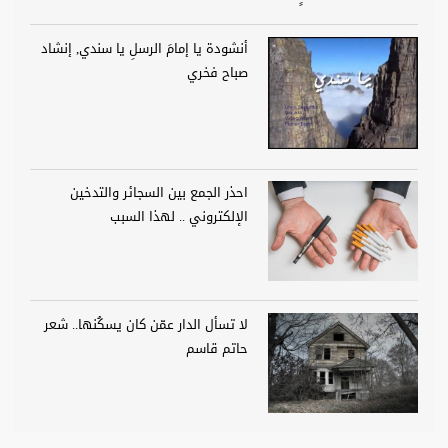
أنشودة يا إمامَ الرسلِ يا سندي, إنشاد
صباح فخري
احذر الجمع بين السجائر والتدخين
الإلكتروني .. لهذا السبب
لا تسأل الدار عمّن كان يسكُنها.. شعر
حاتم قاسم