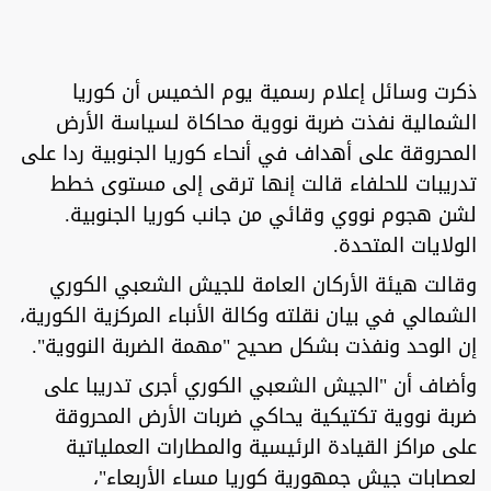
ذكرت وسائل إعلام رسمية يوم الخميس أن كوريا
الشمالية نفذت ضربة نووية محاكاة لسياسة الأرض
المحروقة على أهداف في أنحاء كوريا الجنوبية ردا على
تدريبات للحلفاء قالت إنها ترقى إلى مستوى خطط
لشن هجوم نووي وقائي من جانب كوريا الجنوبية.
الولايات المتحدة.
وقالت هيئة الأركان العامة للجيش الشعبي الكوري
الشمالي في بيان نقلته وكالة الأنباء المركزية الكورية،
إن الوحد ونفذت بشكل صحيح "مهمة الضربة النووية".
وأضاف أن "الجيش الشعبي الكوري أجرى تدريبا على
ضربة نووية تكتيكية يحاكي ضربات الأرض المحروقة
على مراكز القيادة الرئيسية والمطارات العملياتية
لعصابات جيش جمهورية كوريا مساء الأربعاء"،