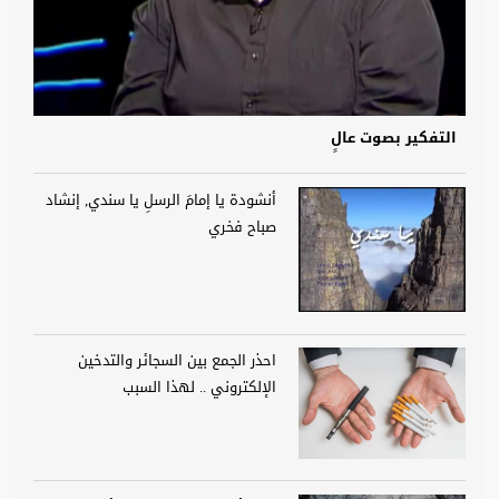
التفكير بصوت عالٍ
أنشودة يا إمامَ الرسلِ يا سندي, إنشاد
صباح فخري
احذر الجمع بين السجائر والتدخين
الإلكتروني .. لهذا السبب