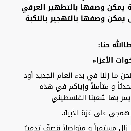
لة يمكن وصفها بالتطهير العرقي
 يمكن وصفها بالتهجير بالنكبة
الله حنا:
خوات الأعزاء
حن ما زلنا في بدء العام الجديد أود
دثاً و متأملاً وإياكم في هذه
يمر بها شعبنا الفلسطيني
همجي على غزة الأبية.
عدوان ما زال مستمراً و متواصلاً قصفٌ تدميرٌ