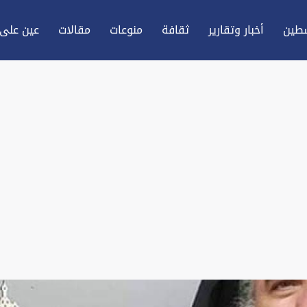
طين
أخبار وتقارير
ثقافة
منوعات
مقالات
عين علی 