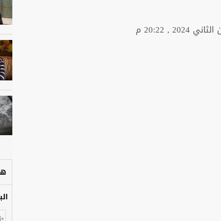
هل
الب