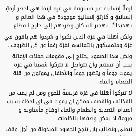
أزمةٌ إنسانية غير مسبوقة في غزة لربما هي أخطر أزمةٍ
إنسانيةٍ و كارثةٍ إنسانيةٍ موجودة في هذا العالم و
تهديداتٌ بتهجير السكان وطردهم إلى خارج القطاع .
ولكن أهلنا في غزة الذين نكبوا و شردوا هم باقون في
غزة ومتمسكون بانتمائهم لغزة رغماً عن كل الظروف .
ولكن هذا الصمود يحتاج إلى مقومات حملات الإغاثة
يجب أن تستمر وأن تتواصل لا تتركوا شعبنا في غزة
يموت جوعاً و يتضور جوعاً والأطفال يموتون من قلة
الطعام والماء
لا تتركوا أهلنا في غزة فريسةً للجوع ومن لم يمت من
القذائف والقصف ممكن أن يموت في اي لحظة بسبب
انعدام التغذية والطعام والماء اوضاع مأساوية و
مروعة لا يمكن وصفها بالكلمات.
نتمنى ونطالب بان تنجح الجهود المبذولة من أجل وقف