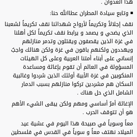
هذا العدوان .
◾ وتابع سيادة المطران عطاالله حنا:
نقف إجلالاً وتكريماً لأرواح شهدائنا نقف تكريماً لشعبنا
الذي يضحي و يصمد و يرابط نقف تكريماً لكل أهلنا
في غزة الذين يقصفون ويقتلون وتدمر منازلهم
ويهددون ولكنهم باقون في غزة ولكن هنالك واجبٌ
إنساني على أبناء أمتنا العربية وعلى كل الهيئات
المسؤولة في العالم أن تقوم بإغاثة ومساعدة
المنكوبين في غزة الأبية أولئك الذين شردوا وغالبية
السكان هم مشردين تركوا منازلهم بسبب الدمار
الشامل الذي حل هناك .
الإغاثة أمرٌ أساسي ومهم ولكن يبقى الشيء الأهم
هو أن تتوقف الحرب .
معاً وسوياً في صبيحة هذا اليوم في عشية عيد
الميلاد نهتف معاً و سوياً في القدس في فلسطين