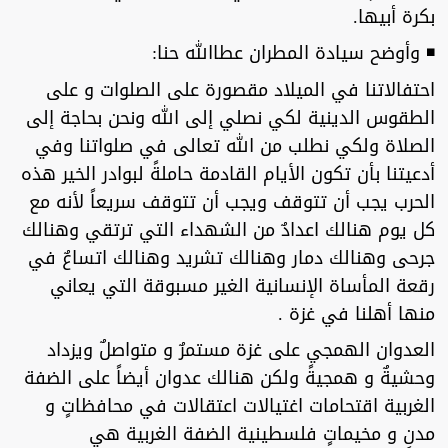
بكرة أبيها.
◾ وأوضح سيادة المطران عطاالله حنا:
احتفالاتنا في الميلاد مقصورة على الصلوات و على
الطقوس الدينية لكي نصلي إلى الله ونحن بحاجة إلى
الصلاة ولكي نطلب من الله تعالى في صلواتنا وفي
أدعيتنا بأن تكون الأيام القادمة حاملةً لبوادر الخير هذه
الحرب يجب أن تتوقف ويجب أن تتوقف سريعاً لأنه مع
كل يوم هنالك اعدادٌ من الشهداء التي ترتقي وهنالك
جرحى وهنالك دمار وهنالك تشريد وهنالك اتساعٌ في
رقعة المأساة الإنسانية الغير مسبوقة التي يعاني
منها أهلنا في غزة .
العدوان الهمجي على غزة مستمرٌ و متواصلٌ ويزداد
وحشيةٌ و همجيةً ولكن هنالك عدوان أيضاً على الضفة
الغربية اقتحامات اغتيالات اعتقالات في محافظاتٍ و
مدنٍ و مخيماتٍ فلسطينية الضفة الغربية هي