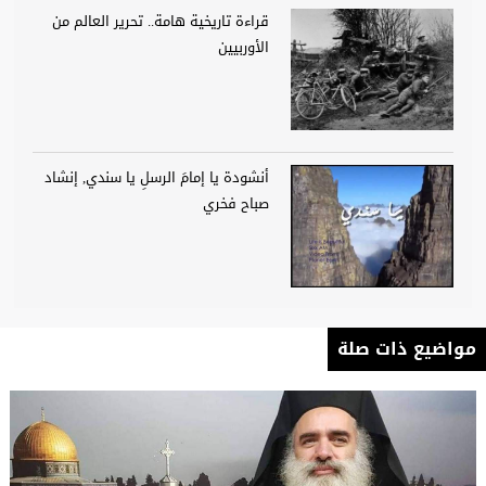
قراءة تاريخية هامة.. تحرير العالم من
الأوربيين
أنشودة يا إمامَ الرسلِ يا سندي, إنشاد
صباح فخري
مواضيع ذات صلة