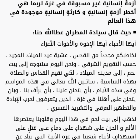
أزمةٌ إنسانية غير مسبوقة في غزة لربما هي
أخطر أزمةٍ إنسانيةٍ و كارثةٍ إنسانيةٍ موجودة في
هذا العالم
◾ حيث قال سيادة المطران عطاالله حنا:
أيها الأحباء أيها الإخوة والأخوات الأعزاء
نخاطبكم مجدداً من القدس ، عشية عيد الميلاد المجيد ،
حسب التقويم الشرقي ، ونحن اليوم سنتوجه إلى بيت
لحم ، إلى مدينة الميلاد ، لكي نقيم القداس والصلاة
بهذه المناسبة ، سائلين الله تعالى في هذه المواسم
وفي هذه الأيام ، بأن يتحنن علينا ، بأن يرأف بنا ، وبان
يتحنن على أهلنا في غزة ، الذين يتعرضون لحرب الإبادة
والتطهير العرقي والتشريد القسري .
نذهب إلى بيت لحم في هذا اليوم وقلوبنا يعتصرها
الألم و الحزن على شهداءٍ على دماءٍ على قتلٍ على
استهدافٍ لأبناء شعبنا في غزة الأبية التي تباد عن