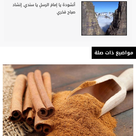
أنشودة يا إمامَ الرسلِ يا سندي, إنشاد
صباح فخري
مواضيع ذات صلة