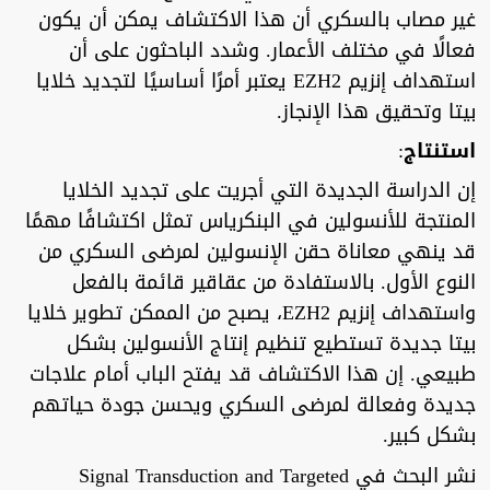
غير مصاب بالسكري أن هذا الاكتشاف يمكن أن يكون
فعالًا في مختلف الأعمار. وشدد الباحثون على أن
استهداف إنزيم EZH2 يعتبر أمرًا أساسيًا لتجديد خلايا
بيتا وتحقيق هذا الإنجاز.
استنتاج
:
إن الدراسة الجديدة التي أجريت على تجديد الخلايا
المنتجة للأنسولين في البنكرياس تمثل اكتشافًا مهمًا
قد ينهي معاناة حقن الإنسولين لمرضى السكري من
النوع الأول. بالاستفادة من عقاقير قائمة بالفعل
واستهداف إنزيم EZH2، يصبح من الممكن تطوير خلايا
بيتا جديدة تستطيع تنظيم إنتاج الأنسولين بشكل
طبيعي. إن هذا الاكتشاف قد يفتح الباب أمام علاجات
جديدة وفعالة لمرضى السكري ويحسن جودة حياتهم
بشكل كبير.
نشر البحث في Signal Transduction and Targeted