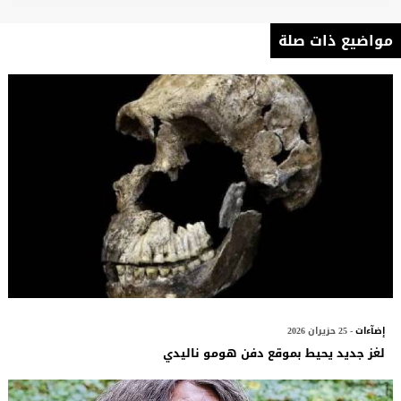
مواضيع ذات صلة
إضآءات
- 25 حزيران 2026
لغز جديد يحيط بموقع دفن هومو ناليدي