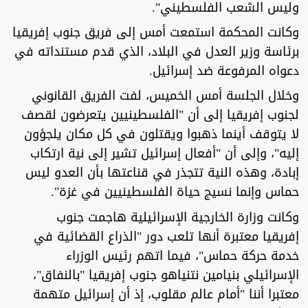
وليس الشعب الفلسطيني".
وكانت المحكمة استمعت أمس إلى فريق جنوب إفريقيا
برئاسة وزير العدل في البلاد، الذي قدم مستنداته في
دعواه المرفوعة ضد إسرائيل.
وخلال الجلسة أمس الخميس، لفت الفريق القانوني
لجنوب إفريقيا إلى أن "الفلسطينيين يتعرضون لقصف
لا يتوقف أينما ذهبوا ويقتلون في كل مكان يلجؤون
إليه"، وإلى أن "أفعال إسرائيل تشير إلى نية ارتكاب
إبادة، وهذه النية تتجذر في قناعتها بأن العدو ليس
حماس وإنما نسيج حياة الفلسطينيين في غزة".
وكانت وزارة الخارجية الإسرائيلية هاجمت جنوب
إفريقيا معتبرة أنها تلعب دور "الذراع القضائية في
خدمة حركة حماس"، فيما اتهم رئيس الوزراء
الإسرائيلي بنيامين نتنياهو جنوب إفريقيا "بالنفاق"،
معتبرا أننا "أمام عالم مقلوب، إذ أن إسرائيل متهمة