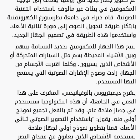
تم تطوير جهاز جديد في روسيا يهدف إلى توجيه
المكفوفين في بيئات غير مألوفة باستخدام التقنية
الصوتية. قام خبراء في جامعة بطرسبورغ الكهروتقنية
بابتكار طريقة لتحويل الصوت إلى صورة ثنائية الأبعاد،
واستخدموا هذه الطريقة في تصميم الجهاز الجديد.
يتيح هذا الجهاز للمكفوفين تحديد المسافة بينهم
وبين الأشياء المحيطة بهم مثل السيارات المتحركة أو
الأشخاص الذين يسيرون. وكلما اقتربت الأجسام من
الجهاز، زادت وضوح الإشارات الصوتية التي يستمع
إليها المستخدم.
يشرح ديميتريوس بالوغيانيدس، المشرف على هذا
العمل في الجامعة، أن هذه التكنولوجيا ستستخدم
في جهاز ملاحة عام، وقد تم بالفعل تجميع نموذج
أولي منه. يقول: "باستخدام التصوير الصوتي ثنائي
الأبعاد، قمنا بتطوير نموذج أولي لجهاز ملاحة
يستخدمه الأشخاص الذين يعانون من فقدان البصر