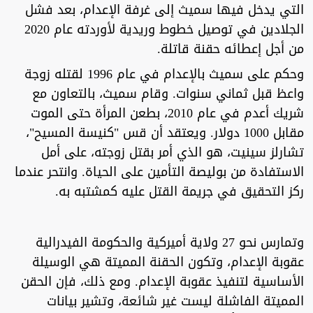
التي يدخل فيها سميث إلى غرفة الإعدام، بعد فشل
الجلادين في توصيل خطوط وريدية لأوردته عام 2020
من أجل إعطائه حقنة قاتلة.
وحكم على سميث بالإعدام في عام 1996 لقتله زوجة
واعظ قبل ثماني سنوات. وقام سميث، بالتعاون مع
شريك أعدم في عام 2010، بطعن المرأة حتى الموت
مقابل 1000 دولار. ويعتقد أن قس "كنيسة المسيح"،
تشارلز سينيت، هو الذي أمر بقتل زوجته، على أمل
الاستفادة من بوليصة التأمين على الحياة. وانتحر عندما
ركز التحقيق في جريمة القتل عليه كمشتبه به.
وتمارس نحو 27 ولاية أميركية والحكومة الفيدرالية
عقوبة الإعدام، وتكون الحقنة المميتة هي الوسيلة
الأساسية لتنفيذ عقوبة الإعدام. ومع ذلك، فإن الحقن
المميتة الفاشلة ليست غير شائعة، وتشير بيانات