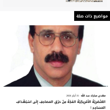
مواضيع ذات صلة
مهدي مبارك عبد الله
- 31 أيار 2026
العُنْصُرِيَّةُ الأَمْرِيكِيَّةُ الفَجَّةُ مِنْ حَرْقِ المَصَاحِفِ إِلَى اسْتِهْدَافِ
المَسَاجِدِ !