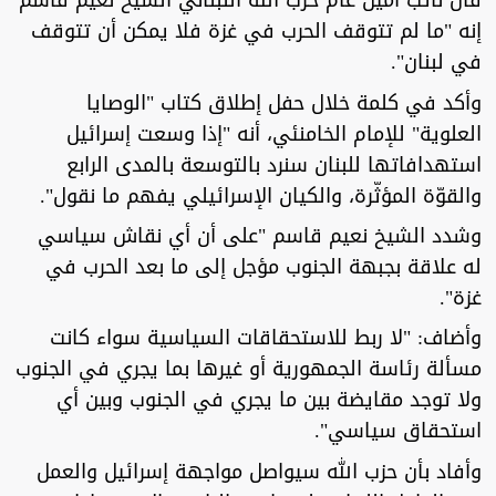
قال نائب أمين عام حزب الله اللبناني الشيخ نعيم قاسم
إنه "ما لم تتوقف الحرب في غزة فلا يمكن أن تتوقف
في لبنان".
وأكد في كلمة خلال حفل إطلاق كتاب "الوصايا
العلوية" للإمام الخامنئي، أنه "إذا وسعت إسرائيل
استهدافاتها للبنان سنرد بالتوسعة بالمدى الرابع
والقوّة المؤثّرة، والكيان الإسرائيلي يفهم ما نقول".
وشدد الشيخ نعيم قاسم "على أن أي نقاش سياسي
له علاقة بجبهة الجنوب مؤجل إلى ما بعد الحرب في
غزة".
وأضاف: "لا ربط للاستحقاقات السياسية سواء كانت
مسألة رئاسة الجمهورية أو غيرها بما يجري في الجنوب
ولا توجد مقايضة بين ما يجري في الجنوب وبين أي
استحقاق سياسي".
وأفاد بأن حزب الله سيواصل مواجهة إسرائيل والعمل