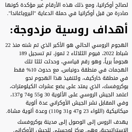
لصالح أوكرانيا، ومع ذلك هذه الأرقام غير مؤكدة كونها
صادرة من قبل أوكرانيا في حملة الدعاية "البروباغاندا".
أهداف روسية مزدوجة:
الهجوم الروسي الحالي هو الأكبر الذي تم شنه منذ 22
شباط 2022، فيوم الثلاثاء 2 تموز، تم تسجيل 189
هجوماً برياً، وهو رقم قياسي، وحدثت ثلثا تلك
الهجمات في منطقة دونباس، مع حدوث 10% فقط
في منطقة خاركيف، ولتنفيذ هذا الهجوم نحو
بوكروفسك، الذي يمتد على بضع عشرات الكيلومترات،
اعتمد الجيش الروسي على الألوية 30 و55 و74 و137،
وفي المقابل نشر الجيش الأوكراني عدة ألوية
ميكانيكية (اللواء 23 و47 و31 و110) وعدة ألوية مشاة.
يهدف الروس إلى الوصول إلى مدينة بوكروفسك
الاستراتيجية، وهي مركز لوجستي للجيش الأوكراني