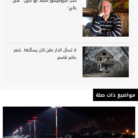
كتب البروفيسور أسعد ابو خليل: "على
بالي".
لا تسأل الدار عمّن كان يسكُنها.. شعر
حاتم قاسم
مواضيع ذات صلة