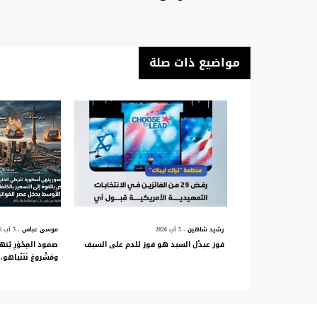
مواضيع ذات صلة
رشيد شاهين
- 5 آب 2026
موسى عباس
- 5 آب 2026
فوز عبدٔل السيد هو فوز للدم على السيف
صمود المِحْوَرِ يُنه
ومَشْروعَ نَتَنْياهو.