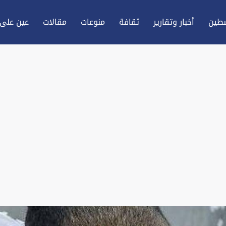
طين
أخبار وتقارير
ثقافة
منوعات
مقالات
عين علی 