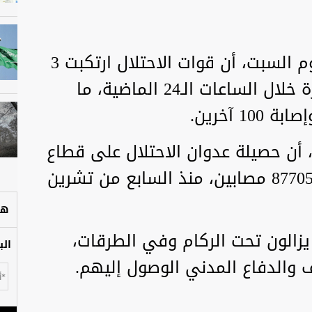
أعلنت وزارة الصحة في غزة، اليوم السبت، أن قوات الاحتلال ارتكبت 3
مجازر ضد العائلات في قطاع غزة خلال الساعات الـ24 الماضية، ما
 أن حصيلة عدوان الاحتلال على قطاع
غزة ارتفع إلى 38098 شهيدا، و87705 مصابين، منذ السابع من تشرين
هل
 يزالون تحت الركام وفي الطرقات،
الب
والدفاع المدني الوصول إليهم.