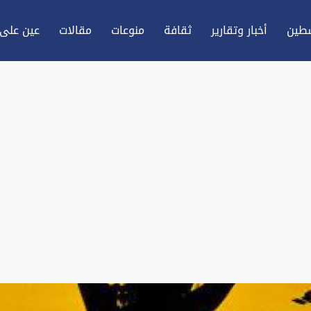
طين
أخبار وتقارير
ثقافة
منوعات
مقالات
عين علی 