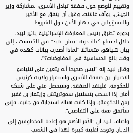
وتقييم للوضع حول صفقة تبادل الأسرى، بمشاركة وزير
الجيش، يوآف غالانت، وقبل أن يتفق مع الأخير
والمسؤولين في جهاز الأمن حول الشروط.
بدوره تطرق رئيس المعارضة الإسرائيلية يائير لبيد،
خلال اجتماع كتلة حزبه "ييش عتيد" في الكنيست ، إلى
بيان نتنياهو، متسائلا "لماذا أصدرت بيانات كهذه في
وقت بالغ الحساسية في المفاوضات؟".
وقال لبيد إنه "ليس صحيحا أنه يتعين على نتنياهو
الاختيار بين صفقة الأسرى واستمرار ولايته كرئيس
للحكومة. فلينفذ الصفقة. وسيحصل مني على شبكة
أمان إذا انسحب بتسلئيل سموتريتش وإيتمار بن غفير
(من الحكومة). وإذا كانت هناك استجابة من جانبه، فإني
سأتفق معه على التفاصيل".
وأضاف لبيد أن "الأمر الأهم هو إعادة المخطوفين إلى
الديار. وتوجد أغلبية كبيرة لهذا في الشعب