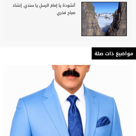
أنشودة يا إمامَ الرسلِ يا سندي, إنشاد
صباح فخري
مواضيع ذات صلة