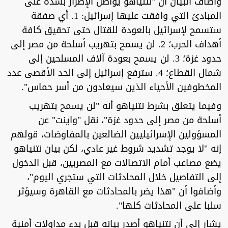
وأضاف البيان أن "نتنياهو يواصل الإصرار بشدة على
المبادئ التي وافقت عليها إسرائيل: 1. أي صفقة
ستسمح لإسرائيل بالعودة للقتال حتى تحقيق كافة
أهداف الحرب؛ 2. لن يسمح بتهريب أسلحة من مصر إلى
حدود غزة؛ 3. لن يسمح بعودة آلاف المسلحين إلى
شمال القطاع؛ 4. سترفع إسرائيل إلى الحد الأقصى عدد
المخطوفين الأحياء الذين سيعادون من أسر حماس".
وفيما يتعلق بشرط نتنياهو أنه "لن يسمح بتهريب
أسلحة من مصر إلى حدود غزة"، نقل "واينت" عن
المسؤولين الإسرائيليين الضالعين بالمفاوضات، قولهم
إنه "لا يوجد تشديد شروط غير عادي، لكن بيان نتنياهو
يضع مصاعب أمام الاتصالات مع المصريين، قبل الدخول
إلى التفاصيل خلال المحادثات التي ستجري اليوم"،
وأضافوا أن "هذا يضر بالمحادثات مع القاهرة وسيؤثر
سلبا على المحادثات كلها".
يشار إلى أن نتنياهو أصدر بيانه قبل بدء مداولات أمنية