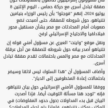
قال مسؤولون إسرائيليون ضالعون بالمفاوضات حول
صفقة تبادل أسرى مع حركة حماس ، اليوم الإثنين 8
يوليو 2024، إنهم "فوجئوا" بأن رئيس الوزراء بنيامين
نتنياهو، حول شروطه للصفقة، حتى أصبحت تضع
صعوبات أمام المحادثات مع مصر بشأن مستقبل محور
فيلادلفيا والاجتياح الإسرائيلي لرفح.
ونقل موقع "واينت" العبري عن مسؤول أمني قوله إن
نتنياهو أصدر بيانه حول شروطه للصفقة من أجل عرقلة
المحادثات مع مصر والمس باحتمالات تقدم صفقة تبادل
أسرى.
وأضاف المسؤول أن "هذا السلوك ليس لائقا وسيضر
باحتمالات إعادة المخطوفين إلى الديار".
ووفقا للمسؤول الأمني الإسرائيلي حول بيان نتنياهو،
فإنه "توجد هنا مسألة التوقيت أيضا. فإذا أصدرت
البيان قبل بدء المداولات (حول حدود المفاوضات) في
المكتب (مكتب نتنياهو)، فلماذا يتم إجراء المداولات؟