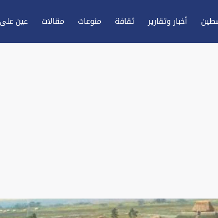
طين
أخبار وتقارير
ثقافة
منوعات
مقالات
عين علی 