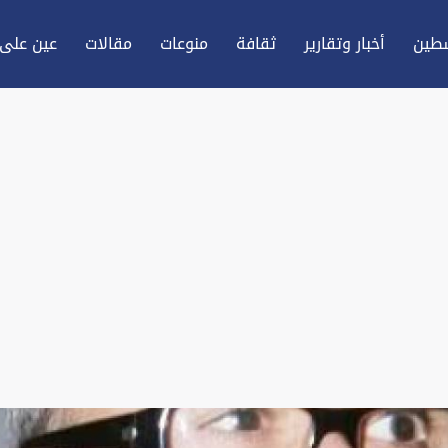
طين
أخبار وتقارير
ثقافة
منوعات
مقالات
عين علی 