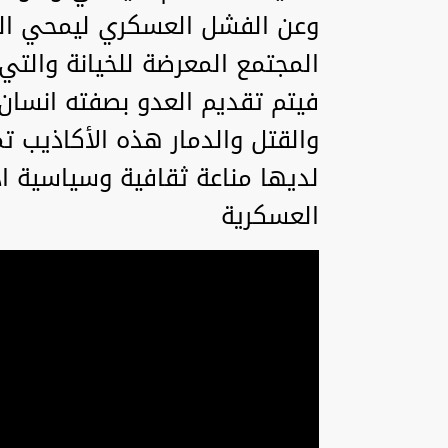
وعن الفشل العسكري ليمحي ال
المجتمع المعرضة للخيانة والتي
فيتم تقديم العدو بصفته انسان
والقتل والدمار هذه الأكاذيب
لديها مناعة ثقافية وسياسية اذ
العسكرية