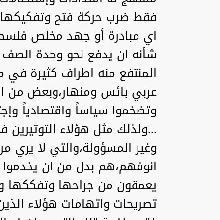
فقط ضرب حركة فتح وتفكيكها 
اي مبادرة أو جهد مخلص فلسط
شأنه ان يدفع نحو وحدة الصف ا
المنتفع منه اطراف كثيرة في م
عربي بائس ومنهار،وبعض من انت
وتضخموا سياساً واقتصادياً وإجت
...ولذلك مثل هؤلاء التوتيرين 
وغير المسؤولة،والتي لا يري مر
انوفهم،هم بدل من ان يخدموا ف
يعمقون من جراحها وتفككها ونمو
تصريحات واتهامات هؤلاء الذين