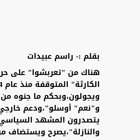
بقلم :- راسم عبيدات
هناك من "تعربشوا" على حر
ويجولون،وبحكم ما جنوه من
و"نعم" أوسلو"،ودعم خارجي 
يتصدرون المشهد السياسي ا
والنازلة"،يصرح ويستضاف من