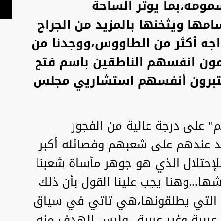
مومه،بما يوتر الساحة
مها ويثخنها بالمزيد من الجراح
داجه أكثر من الطاووس،ووجدنا من
ون انفسهم الناطقين باسم فتح
 يعتبرون أنفسهم استشاريي مجلس
 على درجة عالية من الفجور
قد عندهم على شعبهم وفصائله أكبر
إحتلال الذي هو جوهر مأساة شعبنا
ا...وهنا يجب علينا القول بأن ذلك
ت التي يطلقونها،هي تاتي في سياق
ربية وغير عربية...وليس الهدف منه