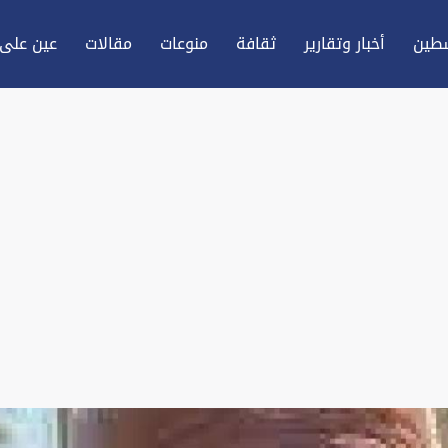
طين
أخبار وتقارير
ثقافة
منوعات
مقالات
عين علی 