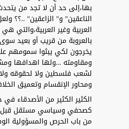
بها،إلى حد أن لا تجد من يتحدث
الناعقين" و" الزاعقين" ..؟؟ ول
العربية وغير العربية،والتي ه
بالعروبة من قريب أو بعيد سوى
يخرجون لكي يبثوا سمومهم علي
ومقاومته ...ولها اهدافها ومشار
لشعب فلسطين ولا لحقوقه ولا
ومحاور الإنقسام وتعميق الخلا
الكثير الكثير من الأصدقاء في
كصحفي وسياسي مستقل قبل ذل
من باب الحرص والمسؤولية الو