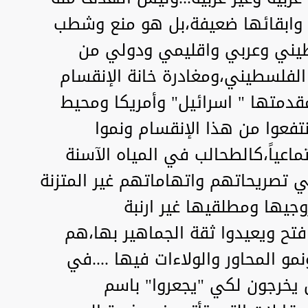
وابقائها ضعيفة،بل هو منع وشطب
يني وعربي واقليمي ودولي من
لفلسطيني،ومغادرة خانة الإنقسام
قدمتها " اسرائيل" وأمريكا ومحيط
فعوا من هذا الإنقسام ونموا
ماعياً،كالطحالب في المياه الآسنة
في تصريحاتهم واتهاماتهم غير المتزنة
وجيها ومطلقيها غير ارنبة
تح ويعيدوا ثقة الجماهير بها،هم
 المحاور والولاءات فيها ....في
 يخرجون لكي "يجعروا" باسم