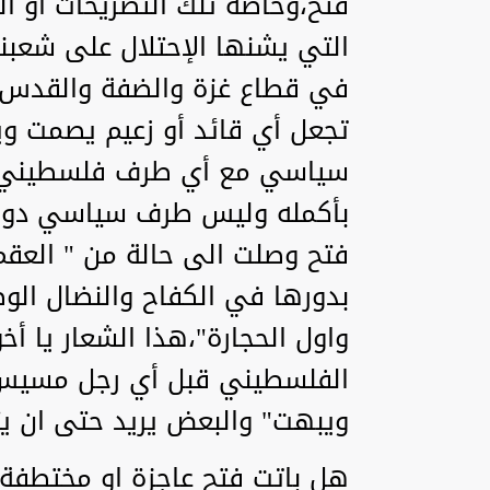
فتح،وخاصة تلك التصريحات او ال
التي يشنها الإحتلال على شعبنا
تجعل أي قائد أو زعيم يصمت و
سياسي مع أي طرف فلسطيني أ
بأكمله وليس طرف سياسي دون ا
فتح وصلت الى حالة من " العقم"
بدورها في الكفاح والنضال ال
واول الحجارة"،هذا الشعار يا أخ
الفلسطيني قبل أي رجل مسيس او
ويبهت" والبعض يريد حتى ان ي
هل باتت فتح عاجزة او مختطفة