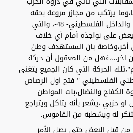
مقابلات التي تأتي في ذروة الحرب
،وما يرتكب من مجازر مروعة بحقه
في قطاع غزة والضفة والقدس والداخل الفلسطيني- 48-، والتي
يعض على نواجذه أمام أي خلاف
خر،وخاصة بان المستهدف وطن
خر...،فهل من المعقول أن حركة
،تلك الحركة التي كان الجميع يتغنى
وطني الفلسطيني " فتح اول الرصاص
وة الكفاح والنضال،بات المواطن
 حزبي ،يشعر بأنه يتاكل ويتراجع
تنكر له ويشطبه من القاموس.
 من قبل البعض حتى يصل الأمر