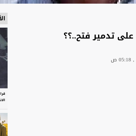
الأ
على تدمير فتح..؟؟
قرا
الان