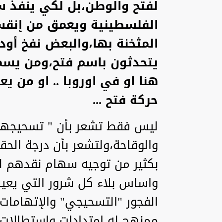
لفتح والوطن،بل لكي ينفذ س
الفلسطينية ويعمق من إنقسا
المثخنة بها،والبعض نفخ أو
يتحدثون باسم فتح،ومن يسم
هنا او في اوروبا .. او من
حركة فتح ...
ليس فقط تشعر بأن " تسحيجهم"
والوقاحة،ولتشعر بأن درجة الح
بكثير من توجيه سهام نقدهم لل
واساس بلاء كل شرور التي يعيشه
الفجور "التسحيجي" والإتهاما
ممنهج له امتدادات وإستطالات ع