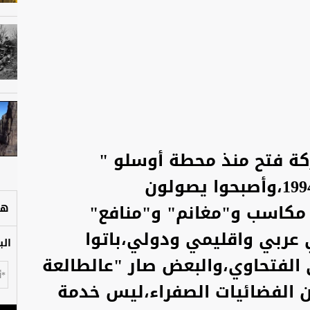
كة فتح منذ محطة أوسلو "
الكارثة" المتوقفة منذ عام 1994،وأصبحوا يصولون
 مكاسب و"مغانم" و"منافع"
هل
عربي واقليمي ودولي،باتوا
الب
لفتحاوي،والبعض صار "عالطالعة
 الفضائيات الصفراء،ليس خدمة