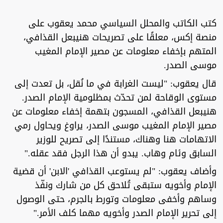
كتب الكاتب والمحلل السياسي محمد يعقوب على
منصة إكس، معلقًا على تصريحات هنيبعل القذافي،
المتهم بإخفاء معلومات عن مصير الإمام المغيب
موسى الصدر.
قال يعقوب: "ليست الغرابة في ما نُقل، بل تعدت إلى
مستوى الوقاحة لمن تحدّث بمظلومية الإمام الصدر.
هنيبعل القذافي، المسجون بتهمة إخفاء معلومات عن
مصير الإمام المغيب موسى الصدر، يراوغ ويحاول رمي
الاتهامات هنا وهناك، مستندًا إلى تصريح للوزير
السابق وئام وهاب. يبدو أن هذا الرجل فقد عقله."
وأضاف يعقوب: "لم يستوعب القذافي 'الابن' أن قضية
الإمام وأخويه ستبقى تُلاحق كل من شارك ونفّذ
وساهم وأخفى معلومات وتورط بالجرم، حتى الوصول
إلى تحرير الإمام الصدر وأخويه مهما كلف الأمر."