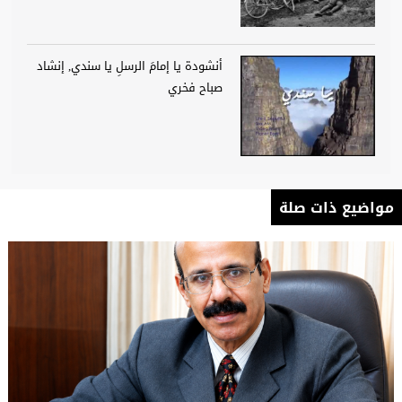
أنشودة يا إمامَ الرسلِ يا سندي, إنشاد
صباح فخري
مواضيع ذات صلة