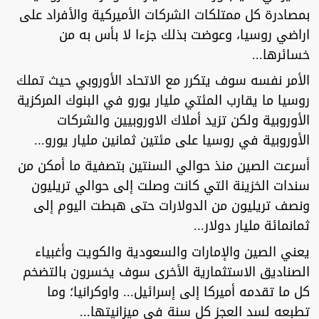
بمصادرة كل ممتلكات الشركات الأميركية والأفراد على
اراضي روسيا، وعوضت بذلك جزءا لا بأس به من
خسائرها...
الأمر نفسه سوف يتكرر مع الاتحاد الأوروبي حيث تملك
روسيا ما يقارب المئتي مليار يورو في البنوك المركزية
الأوروبية ولكن تزيد أملاك الاوروبيين والشركات
الأوروبية في روسيا على مئتين ثمانين مليار يورو...
أسرعت الصين منذ حوالي السنتين بتصفية ما أمكن من
سندات الخزينة التي كانت وصلت إلى حوالي تريليون
ونصف تريليون من الدولارات حتى هبطت اليوم إلى
ثمانمائة مليار دولار...
يعني الصين والإمارات والسعودية والكويت وأغبياء
الصناديق الاستثمارية الأخرى سوف يخسرون بالتضخم
كل ما تقدمه أميركا إلى إسرائيل... واوكرانيا؛ وما
تطبعه لسد العجز كل سنة في ميزانيتها...